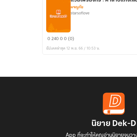
แวมไพร์มังกร : คำสาปแห่งเลื
ผจญภัย
starsoflove
แวมไพร์
0
240
0
0 (0)
มังกร
อัปเดตล่าสุด 12 พ.ย. 66 / 10:53 น.
:
คำ
สาป
แห่ง
เลือด
นิยาย Dek-D
App ที่จะทำให้คุณอ่านนิยายจนวาง