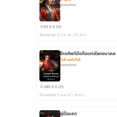
starsoflove
แผน
0
83
0
0 (0)
ที่
อัปเดตล่าสุด 25 ก.พ. 68 / 00:29 น.
ปนิศ
นา
ใต้
โทรศัพท์มือถือแห่งโลกอนาคต
ทะเล
ไอที เทคโนโลยี
ลึก
starsoflove
โทรศัพท์
0
280
0
0 (0)
มือ
อัปเดตล่าสุด 17 เม.ย. 67 / 18:16 น.
ถือ
แห่ง
โลก
คู่มือนรก
อนาคต