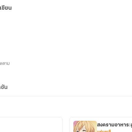
เขียน
ิดตาม
ชัน
สงครามอาหาร:ส
แฟนตาซี