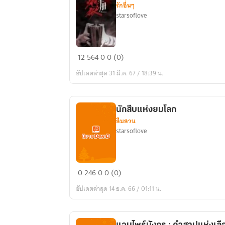
รักอื่นๆ
starsoflove
คู่มือ
12
564
0
0 (0)
นรก
อัปเดตล่าสุด 31 มี.ค. 67 / 18:39 น.
นักสืบแห่งยมโลก
สืบสวน
starsoflove
นักสืบ
0
246
0
0 (0)
แห่ง
อัปเดตล่าสุด 14 ธ.ค. 66 / 01:11 น.
ยมโลก