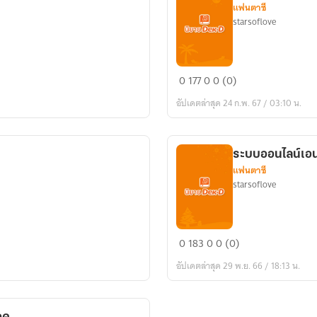
แฟนตาซี
starsoflove
เทพ
0
177
0
0 (0)
สงคราม
อัปเดตล่าสุด 24 ก.พ. 67 / 03:10 น.
มังกร
ระบบออนไลน์เอ
แฟนตาซี
starsoflove
ระบบ
0
183
0
0 (0)
ออนไลน์
อัปเดตล่าสุด 29 พ.ย. 66 / 18:13 น.
เอนกประสงค์