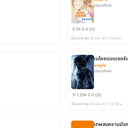
starsoflove
สงคราม
0
95
0
0 (0)
อาหาร:สูตร
อัปเดตล่าสุด 29 ต.ค. 67 / 01:43 น.
อาหาร
แห่ง
ชีวิต
เนโครแมนเซอร์แ
ผจญภัย
starsoflove
เน
11
1.21K
0
0 (0)
โคร
อัปเดตล่าสุด 13 เม.ย. 67 / 02:38 น.
แมน
เซอร์
แห่ง
เทพสงครามมัง
เงามืด