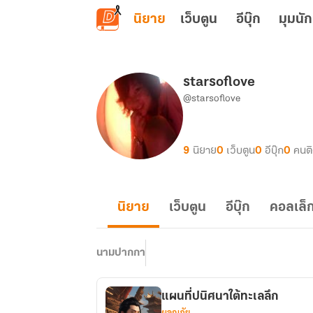
ข้ามไปยังเนื้อหาหลัก
นิยาย
เว็บตูน
อีบุ๊ก
มุมนัก
starsoflove
@starsoflove
9
นิยาย
0
เว็บตูน
0
อีบุ๊ก
0
คนต
นิยาย
เว็บตูน
อีบุ๊ก
คอลเล็ก
นามปากกา
แผนที่ปนิศนาใต้ทะเลลึก
ผจญภัย