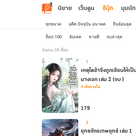
ข้ามไปยังเนื้อหาหลัก
นิยาย
เว็บตูน
อีบุ๊ก
มุมนัก
ทุกหมวด
อดีต ปัจจุบัน อนาคต
จีนย้อนยุค
ท็อป 100
อัปเดต
ขายดี
จบล่าสุด
อี
จำนวน 18 เรื่อง
บุ๊ก
1
ขาย
เหตุใดข้าจึงถูกเขียนให้เป็
ดี
นางเอก เล่ม 2 (จบ )
กำลังภายใน
179
เหตุ
3
ใด
ข้า
ยุทธจักรเทพยุทธ์ เล่ม 1