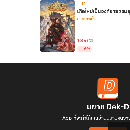
17
8
ไร้
สิ้น
เกิดใหม่เป็นองค์ชายจอมย
กำลังภายใน
สุด
เซียน
ยุทธ์
เหนือ
135
159
ฟ้า
16%
เล่ม
เกิด
6
ใหม่
เป็น
องค์
ชาย
จอม
ยุทธ
เล่ม
นิยาย Dek-D
๑
App ที่จะทำให้คุณอ่านนิยายจนวาง