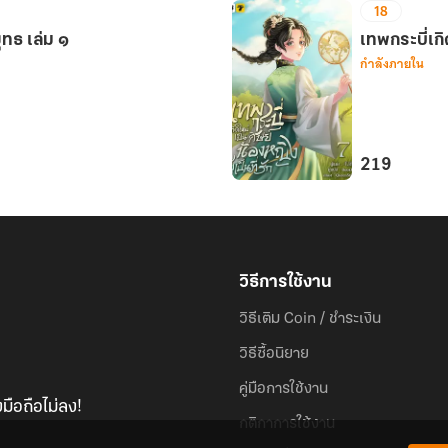
18
7
ไร้
ุทธ เล่ม ๑
สิ้น
เทพกระบี่เกิด
กำลังภายใน
สุด
เซียน
ยุทธ์
เหนือ
ฟ้า
219
เล่ม
เทพ
5
กระบี่
เกิด
ใหม่
วิธีการใช้งาน
เป็น
ศิษย์
วิธีเติม Coin / ชำระเงิน
น้อง
วิธีซื้อนิยาย
หญิง
ผู้
คู่มือการใช้งาน
มือถือไม่ลง!
เป็น
กติกาการใช้งาน
ที่รัก