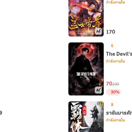
กำลังภายใน
จึง
ถูก
เขียน
ให้
เป็น
170
นาง
หมื่น
6
ร้าย
อสูร
ทั้ง
ก้ม
The Devil's
ที่
กำลังภายใน
กราบ
ข้า
เล่ม
มา
94
ก่อน
70
100
นางเอก
30%
เล่ม
The
1
8
Devil's
(จบใน
29
path
ราชันมารศักด
2
กำลังภายใน
:
เล่ม)
ชะตา