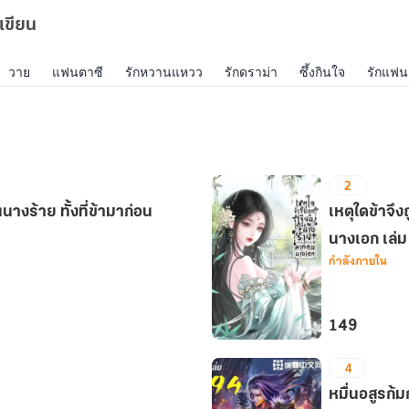
เขียน
วาย
แฟนตาซี
รักหวานแหวว
รักดราม่า
ซึ้งกินใจ
รักแฟน
2
นนางร้าย ทั้งที่ข้ามาก่อน
เหตุใดข้าจึง
นางเอก เล่ม
กำลังภายใน
149
เหตุ
4
ใด
ข้า
หมื่นอสูรก้