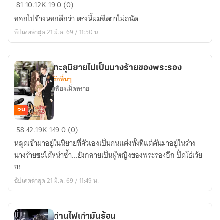
พิศวาส
81
10.12K
19
0 (0)
รัก
ออกไปข้างนอกดีกว่า ตรงนี้ผมฉีดยาไม่ถนัด
เมีย
อัปเดตล่าสุด 21 มี.ค. 69 / 11:50 น.
ชั่ว
คืน
ทะลุนิยายไปเป็นนางร้ายของพระรอง
รักอื่นๆ
เพียงเม็ดทราย
จบ
ทะลุ
58
42.19K
149
0 (0)
นิยาย
หลุดเข้ามาอยู่ในนิยายที่ตัวเองเป็นคนแต่งทั้งทีแต่ดันมาอยู่ในร่าง
ไป
นางร้ายซะได้หนำซ้ำ...ยังกลายเป็นผู้หญิงของพระรองอีก ปั่ดโธ่เว้ย
เป็น
ย!
นาง
อัปเดตล่าสุด 21 มี.ค. 69 / 11:49 น.
ร้าย
ของ
พระรอง
ถ่านไฟเก่ามันร้อน