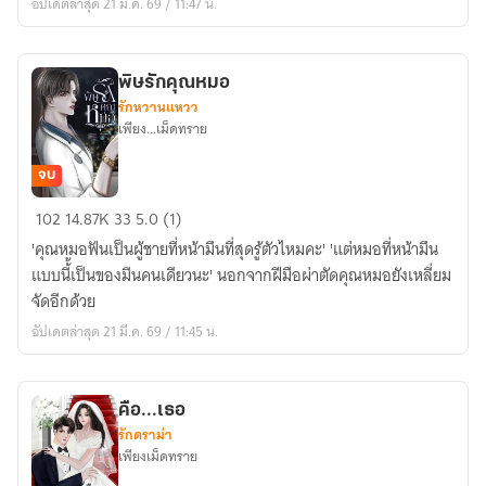
อัปเดตล่าสุด 21 มี.ค. 69 / 11:47 น.
พิษรักคุณหมอ
รักหวานแหวว
เพียง...เม็ดทราย
จบ
พิษ
102
14.87K
33
5.0 (1)
รัก
'คุณหมอฟันเป็นผู้ชายที่หน้ามึนที่สุดรู้ตัวไหมคะ' 'แต่หมอที่หน้ามึน
คุณ
แบบนี้้เป็นของมีนคนเดียวนะ' นอกจากฝีมือผ่าตัดคุณหมอยังเหลี่ยม
หมอ
จัดอีกด้วย
อัปเดตล่าสุด 21 มี.ค. 69 / 11:45 น.
คือ...เธอ
รักดราม่า
เพียงเม็ดทราย