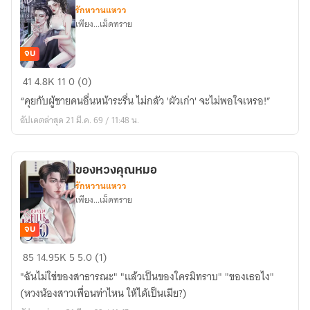
รักหวานแหวว
เพียง...เม็ดทราย
จบ
ถ่าน
41
4.8K
11
0 (0)
ไฟ
“คุยกับผู้ชายคนอื่นหน้าระรื่น ไม่กลัว 'ผัวเก่า' จะไม่พอใจเหรอ!”
เก่า
อัปเดตล่าสุด 21 มี.ค. 69 / 11:48 น.
มัน
ร้อน
ของหวงคุณหมอ
รักหวานแหวว
เพียง...เม็ดทราย
จบ
ของ
85
14.95K
5
5.0 (1)
หวง
"ฉันไม่ใช่ของสาธารณะ" "แล้วเป็นของใครมิทราบ" "ของเธอไง"
คุณ
(หวงน้องสาวเพื่อนท่าไหน ให้ได้เป็นเมีย?)
หมอ