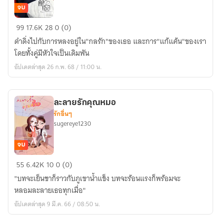
จบ
คือ...เธอ
99
17.6K
28
0 (0)
ดำดิ่งไปกับการหลงอยู่ใน"กลรัก"ของเธอ และการ"แก้แค้น"ของเรา
โดยทั้งคู่มีหัวใจเป็นเดิมพัน
อัปเดตล่าสุด 26 ก.พ. 68 / 11:00 น.
ละลายรักคุณหมอ
รักอื่นๆ
sugereye1230
จบ
ละลาย
55
6.42K
10
0 (0)
รัก
"บทจะเย็นชาก็ราวกับภูเขาน้ำแข็ง บทจะร้อนแรงก็พร้อมจะ
คุณ
หลอมละลายเธอทุกเมื่อ"
หมอ
อัปเดตล่าสุด 9 มี.ค. 66 / 08:50 น.