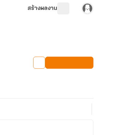
สร้างผลงาน