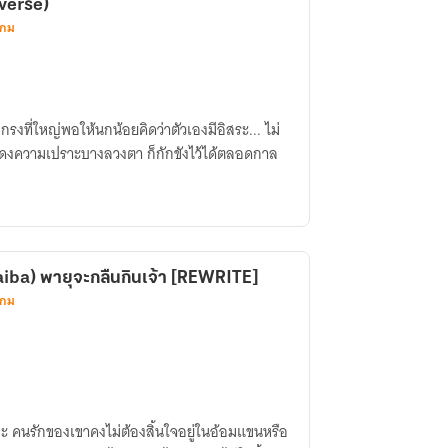
verse)
เกม
รงที่ใหญ่พอให้นกน้อยคิดว่าตัวเองมีอิสระ... ไม่
่แสดงความเปราะบางลวงตา ก็กักขังไว้ได้ตลอดกาล
iba) พายุจะกลืนกินเจ้า [REWRITE]
เกม
ล่ะ​ คนรักของเขาคงไม่ต้องสิ้นใจอยู่ในอ้อมแขนหรือ