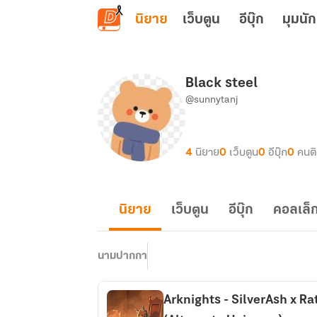
ข้ามไปยังเนื้อหาหลัก
นิยาย
เว็บตูน
อีบุ๊ก
มุมนัก
Black steel
@sunnytanj
4
นิยาย
0
เว็บตูน
0
อีบุ๊ก
0
คนต
นิยาย
เว็บตูน
อีบุ๊ก
คอลเล็ก
นามปากกา
Arknights - SilverAsh x Ratat