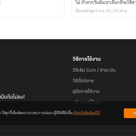
ง
ไม่​ ถ้าหากวันนั้นเขาเลือกที่จะใช้
พายุ
อัปเดตล่าสุด 5 พ.ย. 63 / 10:35 น.
จะ
กลืน
กิน
เจ้า
[REWRITE]
วิธีการใช้งาน
วิธีเติม Coin / ชำระเงิน
วิธีซื้อนิยาย
คู่มือการใช้งาน
มือถือไม่ลง!
กติกาการใช้งาน
้คุกกี้เพื่อพัฒนาประสบการณ์ของ ผู้ใช้ให้ดียิ่งขึ้น
เรียนรู้เพิ่มเติมที่นี่
ย
คำถามที่พบบ่อย