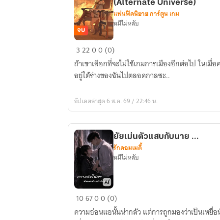
(Alternate Universe)
แฟนฟิคนิยาย การ์ตูน เกม
หมีไม่หลับ
จบ
Arknights
3
22
0
0 (0)
-
ถ้าเขาเลือกที่จะไม่ใช้เกมการเมืองอีกต่อไป ในเมื่อควา
SilverAsh
อยู่ใต้ร่างของฉันไปตลอดกาลซะ..
x
Ratatos
อัปเดตล่าสุด 6 ส.ค. 69 / 22:46 น.
:
ศักดิ์ศรี
ที่
ยัยเม่นตัวแสบกับนาย ...
ไร้
รักคอมเมดี้
ราคา
หมีไม่หลับ
(Alternate
Universe)
ยัย
10
67
0
0 (0)
เม่น
ความอ่อนแอนั้นน่ากลัว แต่การถูกมองว่าเป็นเหยื่อนั้น
ตัว