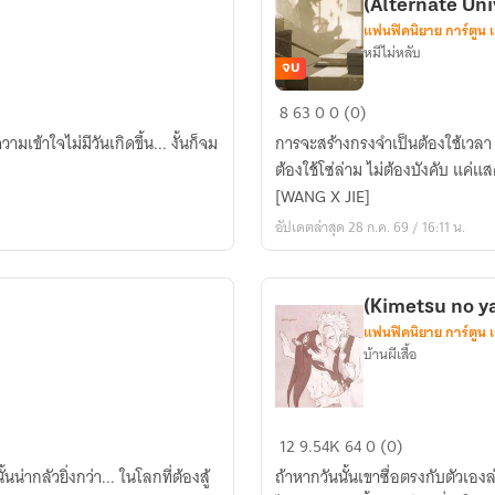
(Alternate Uni
แฟนฟิคนิยาย การ์ตูน 
หมีไม่หลับ
จบ
Arknights
8
63
0
0 (0)
-
มเข้าใจไม่มีวันเกิดขึ้น... งั้นก็จม
การจะสร้างกรงจำเป็นต้องใช้เวลา ก
Wang
ต้องใช้โซ่ล่าม ไม่ต้องบังคับ แค
x
[WANG X JIE]
Jie
อัปเดตล่าสุด 28 ก.ค. 69 / 16:11 น.
:
กรง
ใหญ่
(Kimetsu no ya
ของ
แฟนฟิคนิยาย การ์ตูน 
นก
บ้านผีเสื้อ
น้อย
(Alternate
Universe)
(Kimetsu
12
9.54K
64
0 (0)
no
น่ากลัวยิ่งกว่า... ในโลกที่ต้องสู้
ถ้าหากวันนั้นเขาซื่อตรงกับตัวเอง
yaiba)