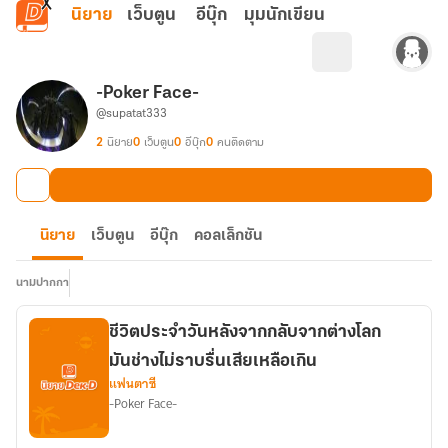
ข้ามไปยังเนื้อหาหลัก
นิยาย
เว็บตูน
อีบุ๊ก
มุมนักเขียน
-Poker Face-
@supatat333
2
นิยาย
0
เว็บตูน
0
อีบุ๊ก
0
คนติดตาม
นิยาย
เว็บตูน
อีบุ๊ก
คอลเล็กชัน
นามปากกา
ชีวิตประจำวันหลังจากกลับจากต่างโลก
มันช่างไม่ราบรื่นเสียเหลือเกิน
แฟนตาซี
-Poker Face-