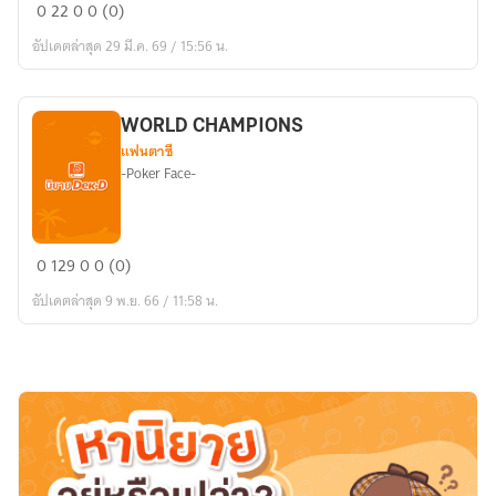
ชีวิต
0
22
0
0 (0)
ประจำ
อัปเดตล่าสุด 29 มี.ค. 69 / 15:56 น.
วัน
หลัง
จาก
WORLD CHAMPIONS
กลับ
แฟนตาซี
จาก
-Poker Face-
ต่าง
โลก
มัน
WORLD
0
129
0
0 (0)
ช่าง
CHAMPIONS
ไม่
อัปเดตล่าสุด 9 พ.ย. 66 / 11:58 น.
ราบ
รื่น
เสีย
เหลือ
เกิน