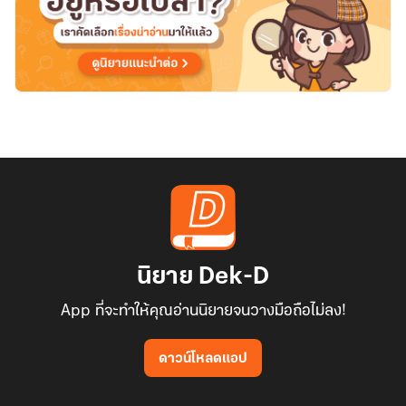
นิยาย Dek-D
App ที่จะทำให้คุณอ่านนิยายจนวางมือถือไม่ลง!
ดาวน์โหลดแอป