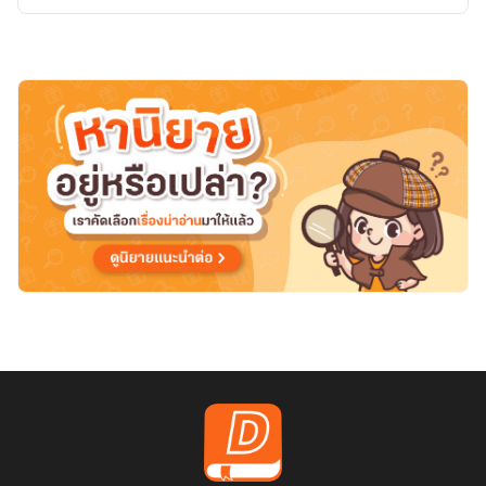
บอส
ตัว
ร้า
ยกับยัย
ผู้
ช่วย
สุด
แสบ