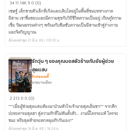
เกิด
34
11.14K
9
0 (0)
จาก
เชษฐ์ เด็กชายตัวเล็กที่เกิดและเติบโตอยู่ในพื้นที่ชนบททางภาค
ดิน
อีสาน เขาชื่นชอบและมีความสุขกับวิถีชีวิตความเป็นอยู่ เรียนรู้ความ
ถิ่น
เชื่อ วัฒนธรรมต่างๆ พร้อมกับซึมซับความเป็นอีสานเข้าสู่ร่างกาย
อีสาน
และจิตวิญญาณ
อัปเดตล่าสุด 21 มิ.ย. 69 / 09:10 น.
รักวุ่น ๆ ของคุณบอสตัวร้ายกับยัยผู้ช่วย
สุดแสบ
รักคอมเมดี้
นายบานเมือง
รัก
2
213
0
0 (0)
วุ่น
**“เมื่อผู้ช่วยสุดแสบต้องมาป่วนหัวใจเจ้านายสุดเย็นชา!** จากศึก
ๆ
ปะทะคารมสุดฮา สู่ความรักที่ไม่ทันตั้งตัว… งานนี้ใครจะแพ้ ใครจะ
ของ
ชนะ หรือสุดท้ายจะตกหลุมรักกันเอง?”
คุณ
อัปเดตล่าสุด 16 มี.ค. 68 / 16:24 น.