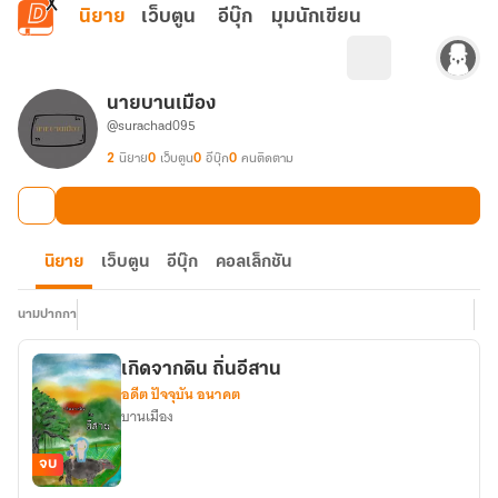
ข้ามไปยังเนื้อหาหลัก
นิยาย
เว็บตูน
อีบุ๊ก
มุมนักเขียน
นายบานเมือง
@surachad095
2
นิยาย
0
เว็บตูน
0
อีบุ๊ก
0
คนติดตาม
นิยาย
เว็บตูน
อีบุ๊ก
คอลเล็กชัน
นามปากกา
เกิดจากดิน ถิ่นอีสาน
อดีต ปัจจุบัน อนาคต
บานเมือง
จบ