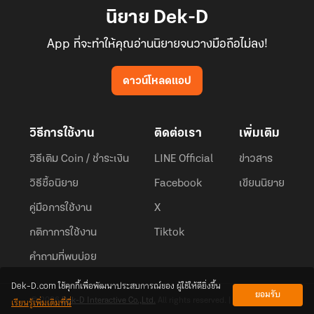
นิยาย Dek-D
App ที่จะทำให้คุณอ่านนิยายจนวางมือถือไม่ลง!
ดาวน์โหลดแอป
วิธีการใช้งาน
ติดต่อเรา
เพิ่มเติม
วิธีเติม Coin / ชำระเงิน
LINE Official
ข่าวสาร
วิธีซื้อนิยาย
Facebook
เขียนนิยาย
คู่มือการใช้งาน
X
กติกาการใช้งาน
Tiktok
คำถามที่พบบ่อย
Dek-D.com ใช้คุกกี้เพื่อพัฒนาประสบการณ์ของ ผู้ใช้ให้ดียิ่งขึ้น
ยอมรับ
เรียนรู้เพิ่มเติมที่นี่
© 2026
Dek-D Interactive Co.,Ltd.
All rights reserved. |
Privacy Policy