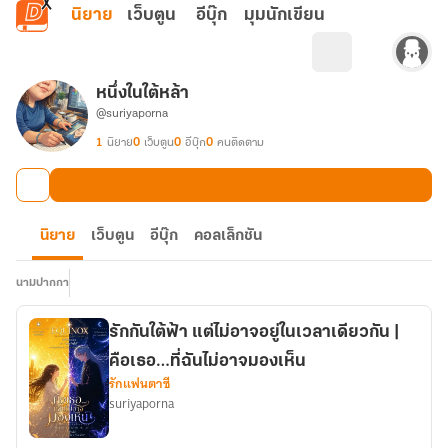
ข้ามไปยังเนื้อหาหลัก
นิยาย
เว็บตูน
อีบุ๊ก
มุมนักเขียน
หนึ่งในใต้หล้า
@suriyaporna
1
นิยาย
0
เว็บตูน
0
อีบุ๊ก
0
คนติดตาม
นิยาย
เว็บตูน
อีบุ๊ก
คอลเล็กชัน
นามปากกา
รักกันใต้ฟ้า แต่ไม่อาจอยู่ในเวลาเดียวกัน |
คือเธอ…ที่ฉันไม่อาจมองเห็น
รักแฟนตาซี
suriyaporna