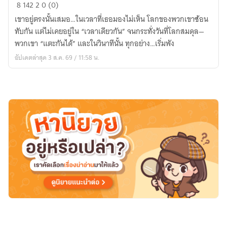
รัก
8
142
2
0 (0)
กัน
เขาอยู่ตรงนั้นเสมอ…ในเวลาที่เธอมองไม่เห็น โลกของพวกเขาซ้อน
ใต้
ทับกัน แต่ไม่เคยอยู่ใน “เวลาเดียวกัน” จนกระทั่งวันที่โลกสมดุล—
ฟ้า
พวกเขา “แตะกันได้” และในวินาทีนั้น ทุกอย่าง…เริ่มพัง
แต่
อัปเดตล่าสุด 3 ส.ค. 69 / 11:58 น.
ไม่
อาจ
อยู่
ใน
เวลา
เดียวกัน
|
คือ
เธอ…
ที่
ฉัน
ไม่
อาจม
อง