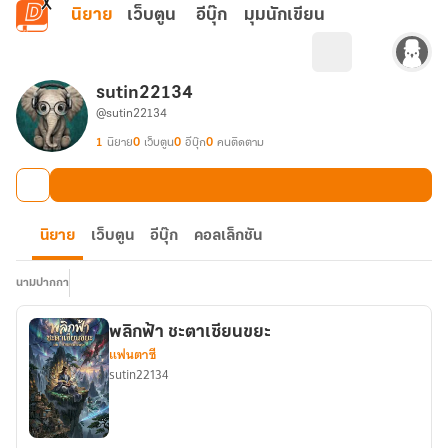
ข้ามไปยังเนื้อหาหลัก
นิยาย
เว็บตูน
อีบุ๊ก
มุมนักเขียน
sutin22134
@sutin22134
1
นิยาย
0
เว็บตูน
0
อีบุ๊ก
0
คนติดตาม
นิยาย
เว็บตูน
อีบุ๊ก
คอลเล็กชัน
นามปากกา
พลิกฟ้า ชะตาเซียนขยะ
แฟนตาซี
sutin22134