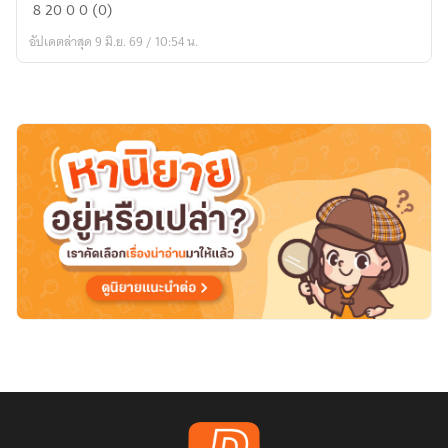
พลิก
8
20
0
0 (0)
ฟ้า
อัปเดตล่าสุด 9 มิ.ย. 69 / 10:54 น.
ชะตา
เซียน
ขยะ