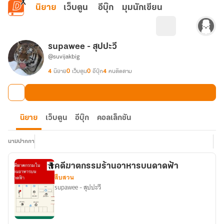
ข้ามไปยังเนื้อหาหลัก
นิยาย
เว็บตูน
อีบุ๊ก
มุมนักเขียน
supawee - สุปปะวี
@suvijakbig
4
นิยาย
0
เว็บตูน
0
อีบุ๊ก
4
คนติดตาม
นิยาย
เว็บตูน
อีบุ๊ก
คอลเล็กชัน
นามปากกา
คดีฆาตกรรมร้านอาหารบนดาดฟ้า
สืบสวน
supawee - สุปปะวี