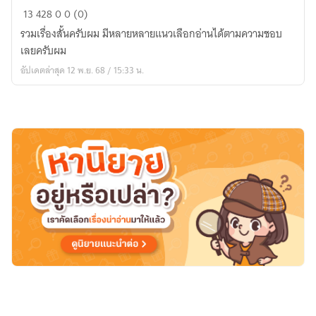
เรื่อง
13
428
0
0 (0)
สั้น
รวมเรื่องสั้นครับผม มีหลายหลายแนวเลือกอ่านได้ตามความชอบ
หัก
เลยครับผม
มุม
อัปเดตล่าสุด 12 พ.ย. 68 / 15:33 น.
Short
Stories