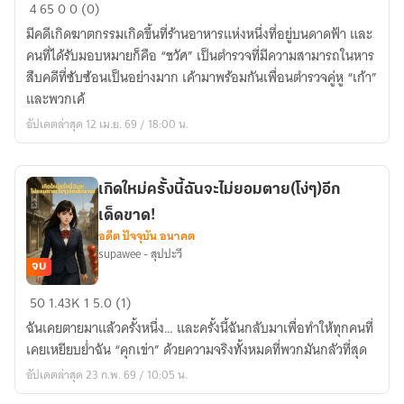
คดี
4
65
0
0 (0)
ฆาตกรรม
มีคดีเกิดฆาตกรรมเกิดขึ้นที่ร้านอาหารแห่งหนึ่งที่อยู่บนดาดฟ้า และ
ร้าน
คนที่ได้รับมอบหมายก็คือ “ชวัศ” เป็นตำรวจที่มีความสามารถในหาร
อาหาร
สืบคดีที่ซับซ้อนเป็นอย่างมาก เค้ามาพร้อมกันเพื่อนตำรวจคู่หู “เก้า”
บน
และพวกเค้
ดาดฟ้า
อัปเดตล่าสุด 12 เม.ย. 69 / 18:00 น.
เกิดใหม่ครั้งนี้ฉันจะไม่ยอมตาย(โง่ๆ)อีก
เด็ดขาด!
อดีต ปัจจุบัน อนาคต
supawee - สุปปะวี
จบ
เกิด
50
1.43K
1
5.0 (1)
ใหม่
ฉันเคยตายมาแล้วครั้งหนึ่ง… และครั้งนี้ฉันกลับมาเพื่อทำให้ทุกคนที่
ครั้ง
เคยเหยียบย่ำฉัน “คุกเข่า” ด้วยความจริงทั้งหมดที่พวกมันกลัวที่สุด
นี้
อัปเดตล่าสุด 23 ก.พ. 69 / 10:05 น.
ฉัน