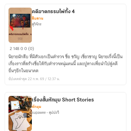
จะ
ไม่
คดีฆาตกรรมไพ่ทั้ง 4
ยอม
สืบสวน
ตาย(โง่ๆ)อีก
สุวิจักร
เด็ด
ขาด!
คดี
2
148
0
0 (0)
ฆาตกรรม
นิยายนักสืบ ที่มีตัวเอกเป็นตำรวจ ชื่อ ชวัญ เชี่ยวชาญ นิยายเรื่ิงนี้เป็น
ไพ่
เรื่องราวที่สร้างชื่อให้กับตำรวจหนุ่มคนนี้ และปูทางเพื่อนำไปสู่คดี
ทั้ง
อื่นๆอีกในอนาคต
4
อัปเดตล่าสุด 22 ก.พ. 69 / 12:37 น.
เรื่องสั้นหักมุม Short Stories
หักมุม
supawee - สุปปะวี