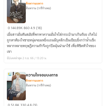
รักหวานแหวว
ฝันหวาน (วารีรำเพย)
หยิ่ง
0
144.89K
860
4.9 (18)
ดี
เมื่อสาวมั่นทันสมัยที่พกพาความมั่นใจใส่กระเป๋ามาเกินร้อย เกิดไป
นัก
ถูกตาต้องใจชายหนุ่มจอมหยิ่งแถมมีบุคลิกเย็นเยียบยิ่งกว่าน้ำแข็ง
รัก
หลากหลายทฤษฎีความรักจึงถูกปัดฝุ่นนำมาใช้ เพื่อพิชิตหัวใจของ
ซะ
เขา
ให้
อัปเดตล่าสุด 2 ก.ย. 66 / 13:20 น.
เข็ด
หวานใจจอมบงการ
รักหวานแหวว
ฝันหวาน (วารีรำเพย)
หวาน
0
51.8K
330
4.8 (9)