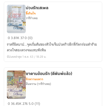
บ่วงรักเสเพล
ซึ้งกินใจ
วารีรำเพย
บ่วง
0
3.81K
37
0 (0)
รัก
ราตรีผิดบาป...จุดเริ่มต้นของหัวใจเจ็บปวดร้าวลึกที่กัดกร่อนทำร้าย
เสเพล
ดวงใจสองดวงจนแทบพังพิน
อัปเดตล่าสุด 1 ส.ค. 63 / 18:28 น.
ซาตานอ้อนรัก (ตีพิมพ์แล้ว)
รักหวานแหวว
ฝันหวาน (วารีรำเพย)
ซาตาน
0
36.45K
276
5.0 (11)