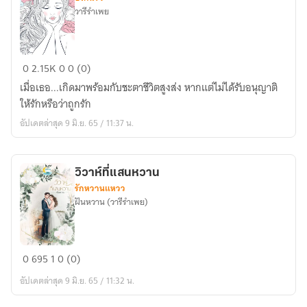
ส
วารีรำเพย
ตาร์
พรหมจรรย์
0
2.15K
0
0 (0)
ผิด
เมื่อเธอ...เกิดมาพร้อมกับชะตาชีวิตสูงส่ง หากแต่ไม่ได้รับอนุญาติ
บาป
ให้รักหรือว่าถูกรัก
อัปเดตล่าสุด 9 มิ.ย. 65 / 11:37 น.
วิวาห์ที่แสนหวาน
รักหวานแหวว
ฝันหวาน (วารีรำเพย)
วิวาห์
0
695
1
0 (0)
ที่
อัปเดตล่าสุด 9 มิ.ย. 65 / 11:32 น.
แสน
หวาน