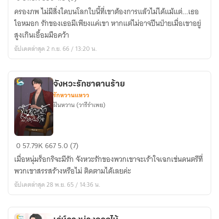
ใจ
ครองภพ ไม่มีสิ่งใดบนโลกใบนี้ที่เขาต้องการแล้วไม่ได้แม้แต่...เธอ
จอม
ไอหมอก รักของเธอมีเพียงแค่เขา หากแต่ไม่อาจปีนป่ายเมื่อเขาอยู่
บงการ
สูงเกินเอื้อมมือคว้า
อัปเดตล่าสุด 2 ก.ย. 66 / 13:20 น.
จังหวะรักซาตานร้าย
รักหวานแหวว
ฝันหวาน (วารีรำเพย)
จังหวะ
0
57.79K
667
5.0 (7)
รัก
เมื่อหนุ่มร็อกริจะมีรัก จังหวะรักของพวกเขาจะเร้าใจเฉกเช่นดนตรีที่
ซาตาน
พวกเขาสรรสร้างหรือไม่ ติดตามได้เลยค่ะ
ร้าย
อัปเดตล่าสุด 28 พ.ย. 65 / 14:36 น.