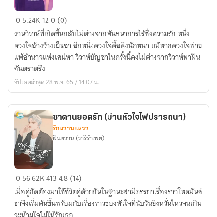
วิวาห์
0
5.24K
12
0 (0)
บัญชา
งานวิวาห์ที่เกิดขึ้นกลับไม่ต่างจากพันธนาการไร้ซึ่งความรัก หนึ่ง
ดวงใจอ้างว้างเย็นชา อีกหนึ่งดวงใจดื้อดึงนักหนา แม้หากดวงใจพ่าย
แพ้อำนาจแห่งเสน่หา วิวาห์บัญชาในครั้งนี้คงไม่ต่างจากวิวาห์พาฝัน
อันตราตรึง
อัปเดตล่าสุด 28 พ.ย. 65 / 14:07 น.
ซาตานยอดรัก (ม่านหัวใจไฟปรารถนา)
รักหวานแหวว
ฝันหวาน (วารีรำเพย)
ซาตาน
0
56.62K
413
4.8 (14)
ยอด
เมื่อคู่กัดต้องมาใช้ชีวิตคู่ด้วยกันในฐานะสามีภรรยาเรื่องราวโหดมันส์
รัก
ฮาจึงเริ่มต้นขึ้นพร้อมกับเรื่องราวของหัวใจที่นับวันยิ่งหวั่นไหวจนเกิน
(ม่าน
จะห้ามใจไม่ให้รักเธอ