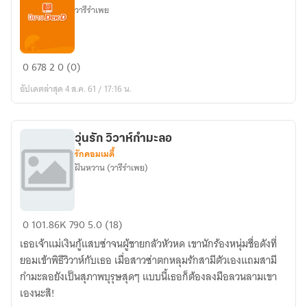
วารีรำเพย
อ้อน
0
678
2
0 (0)
รัก
อัปเดตล่าสุด 4 ส.ค. 61 / 17:16 น.
เมีย
เก็บ
วุ่นรัก วิวาห์กำมะลอ
รักคอมเมดี้
ฝันหวาน (วารีรำเพย)
วุ่น
0
101.86K
790
5.0 (18)
รัก
เธอเจ้าแม่เงินกู้แสบซ่าจนผู้ชายกลัวหัวหด เขานักร้องหนุ่มชื่อดังที่
วิวาห์
ยอมเข้าพิธีวิวาห์กับเธอ เมื่อสาวซ่าตกหลุมรักสามีตัวเองแถมสามี
กำมะลอ
กำมะลอยังเป็นสุภาพบุรุษสุดๆ แบบนี้เธอก็ต้องลงมือลวนลามเขา
เองนะสิ!