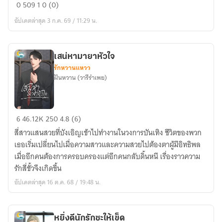
ลม
0
509
1
0 (0)
รัก
อัปเดตล่าสุด 3 ก.ค. 69 / 11:29 น.
พระจันทร์
เสน่หามายาหัวใจ
รักหวานแหวว
ฝันหวาน (วารีรำเพย)
เสน่หา
6
46.12K
250
4.8 (6)
มายา
สี่สาวแสนสวยที่บังเอิญเข้าไปทำงานในวงการบันเทิง ชีวิตของพวก
หัวใจ
เธอเริ่มเปลี่ยนไปเมื่อความสาวและความสวยไปต้องตาผู้มีอิทธิพล
เมื่ออีกคนต้องการครอบครองแต่อีกคนกลับดิ้นหนี เรื่องราวความ
รักสี่ขั้วจึงเกิดขึ้น
อัปเดตล่าสุด 16 ต.ค. 68 / 19:48 น.
หยิ่งดีนักรักซะให้เข็ด