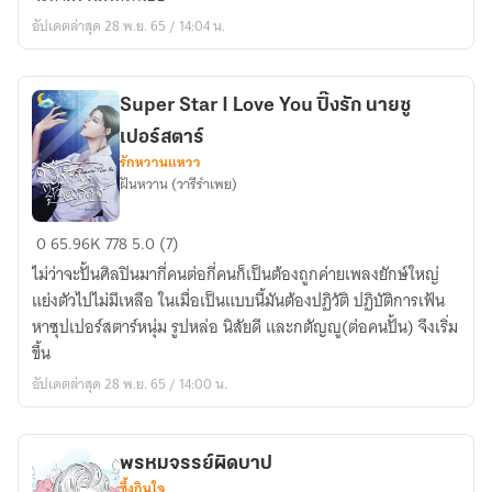
หัวใจ
อัปเดตล่าสุด 28 พ.ย. 65 / 14:04 น.
ไฟ
ปรารถนา)
Super Star I Love You ปิ๊งรัก นายซู
เปอร์สตาร์
รักหวานแหวว
ฝันหวาน (วารีรำเพย)
Super
0
65.96K
778
5.0 (7)
Star
ไม่ว่าจะปั้นศิลปินมากี่คนต่อกี่คนก็เป็นต้องถูกค่ายเพลงยักษ์ใหญ่
I
แย่งตัวไปไม่มีเหลือ ในเมื่อเป็นแบบนี้มันต้องปฏิวัติ ปฏิบัติการเฟ้น
Love
หาซุปเปอร์สตาร์หนุ่ม รูปหล่อ นิสัยดี และกตัญญู(ต่อคนปั้น) จึงเริ่ม
You
ขึ้น
ปิ๊ง
อัปเดตล่าสุด 28 พ.ย. 65 / 14:00 น.
รัก
นาย
ซู
พรหมจรรย์ผิดบาป
เปอร์
ซึ้งกินใจ