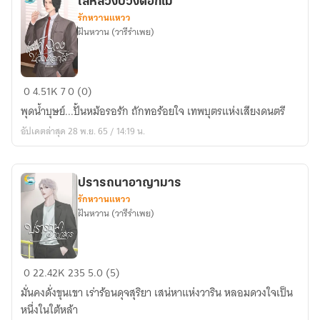
เล่ห์ลวงบ่วงดอกไม้
รักหวานแหวว
ฝันหวาน (วารีรำเพย)
เล่ห์
0
4.51K
7
0 (0)
ลวง
พุดน้ำบุษย์...ปั้นหม้อรอรัก ถักทอร้อยใจ เทพบุตรแห่งเสียงดนตรี
บ่วง
อัปเดตล่าสุด 28 พ.ย. 65 / 14:19 น.
ดอกไม้
ปรารถนาอาญามาร
รักหวานแหวว
ฝันหวาน (วารีรำเพย)
ปรารถนา
0
22.42K
235
5.0 (5)
อาญา
มั่นคงดั่งขุนเขา เร่าร้อนดุจสุริยา เสน่หาแห่งวาริน หลอมดวงใจเป็น
มาร
หนึ่งในใต้หล้า