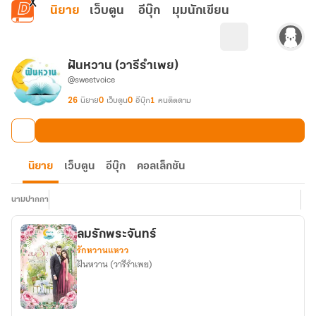
ข้ามไปยังเนื้อหาหลัก
นิยาย
เว็บตูน
อีบุ๊ก
มุมนักเขียน
ฝันหวาน (วารีรำเพย)
@sweetvoice
26
นิยาย
0
เว็บตูน
0
อีบุ๊ก
1
คนติดตาม
นิยาย
เว็บตูน
อีบุ๊ก
คอลเล็กชัน
นามปากกา
ลมรักพระจันทร์
รักหวานแหวว
ฝันหวาน (วารีรำเพย)