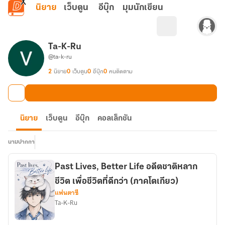
ข้ามไปยังเนื้อหาหลัก
นิยาย
เว็บตูน
อีบุ๊ก
มุมนักเขียน
Ta-K-Ru
@ta-k-ru
2
นิยาย
0
เว็บตูน
0
อีบุ๊ก
0
คนติดตาม
นิยาย
เว็บตูน
อีบุ๊ก
คอลเล็กชัน
นามปากกา
Past Lives, Better Life อดีตชาติหลาก
ชีวิต เพื่อชีวิตที่ดีกว่า (ภาคโตเกียว)
แฟนตาซี
Ta-K-Ru