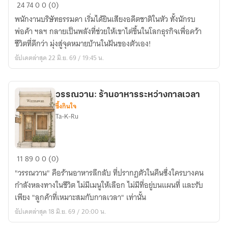
Past
24
74
0
0 (0)
Lives,
พนักงานบริษัทธรรมดา เริ่มได้ยินเสียงอดีตชาติในหัว ทั้งนักรบ
Better
พ่อค้า ฯลฯ กลายเป็นพลังที่ช่วยให้เขาไต่ขึ้นในโลกธุรกิจเพื่อคว้า
Life
ชีวิตที่ดีกว่า มุ่งสู่จุดหมายบ้านในฝันของตัวเอง!
อดีต
อัปเดตล่าสุด 22 มิ.ย. 69 / 19:45 น.
ชาติ
หลาก
ชีวิต
วรรณวาน: ร้านอาหารระหว่างกาลเวลา
เพื่อ
ซึ้งกินใจ
ชีวิต
Ta-K-Ru
ที่
ดี
กว่า
วรรณ
11
89
0
0 (0)
(ภาค
วาน:
โตเกียว)
"วรรณวาน" คือร้านอาหารลึกลับ ที่ปรากฏตัวในคืนซึ่งใครบางคน
ร้าน
กำลังหลงทางในชีวิต ไม่มีเมนูให้เลือก ไม่มีที่อยู่บนแผนที่ และรับ
อาหาร
เพียง "ลูกค้าที่เหมาะสมกับกาลเวลา" เท่านั้น
ระหว่าง
อัปเดตล่าสุด 18 มิ.ย. 69 / 20:00 น.
กาล