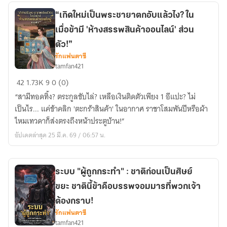
แล้วไป
“เกิดใหม่เป็นพระชายาตกอับแล้วไง? ใน
เป็น
เมื่อข้ามี 'ห้างสรรพสินค้าออนไลน์' ส่วน
เศรษฐี
ใน
ตัว!”
ไลฟ์
รักแฟนตาซี
tamfan421
สด
“เกิด
42
1.73K
9
0 (0)
ใหม่
“สามีทอดทิ้ง? ตระกูลขับไล่? เหลือเงินติดตัวเพียง 1 อีแปะ? ไม่
เป็น
เป็นไร... แค่ข้าคลิก 'ตะกร้าสินค้า' ในอากาศ ราชาโสมพันปีหรือผ้า
พระ
ไหมเทวดาก็ส่งตรงถึงหน้าประตูบ้าน!”
ชายา
อัปเดตล่าสุด 25 มี.ค. 69 / 06:57 น.
ตกอับ
แล้ว
ไง?
ใน
ระบบ "ผู้ถูกกระทำ" : ชาติก่อนเป็นศิษย์
เมื่อ
ขยะ ชาตินี้ข้าคือบรรพจอมมารที่พวกเจ้า
ข้า
ต้องกราบ!
มี
รักแฟนตาซี
'ห้าง
tamfan421