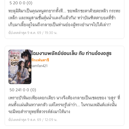
ตำรับ
5
20
0
0 (0)
รัก
ทะลุมิติมาเป็นคุณหนูตกยากทั้งที... ขอพลิกชะตาด้วยตะหลิว กระทะ
พลิก
เหล็ก และหมูสามชั้นตุ๋นน้ำแดงก็แล้วกัน! ทว่าบัณฑิตตาบอดที่ข้า
ชะตา
เก็บมาเลี้ยงดูไฉนถึงกลายเป็นท่านอ๋องผู้ทรงอำนาจไปได้เล่า!?
จวน
อัปเดตล่าสุด 9 ส.ค. 69 / 19:30 น.
ร้าง
โฉมงามพยัคฆ์ซ่อนเล็บ กับ ท่านอ๋องอสูร
รักแฟนตาซี
tamfan421
โฉมงาม
50
241
0
0 (0)
พยัคฆ์
เพราะบัวหิมะเพียงดอกเดียว นางจึงต้องกลายเป็นเชลยของ 'อสูร' ที่
ซ่อน
คนทั้งแผ่นดินหวาดกลัว แต่ใครจะรู้เล่าว่า... ในจวนเหมันต์แห่งนั้น
เล็บ
จะมีหอตำรายุทธที่สวรรค์ส่งมาให้นาง
กับ
อัปเดตล่าสุด 9 ส.ค. 69 / 12:09 น.
ท่าน