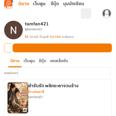
ข้ามไปยังเนื้อหาหลัก
นิยาย
เว็บตูน
อีบุ๊ก
มุมนักเขียน
tamfan421
@tamfan421
62
นิยาย
0
เว็บตูน
6
อีบุ๊ก
154
คนติดตาม
นิยาย
เว็บตูน
อีบุ๊ก
คอลเล็กชัน
นามปากกา
ตำรับรัก พลิกชะตาจวนร้าง
รักแฟนตาซี
tamfan421