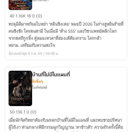
ชายา
40
1.16K
18
0 (0)
หมอ
ทะลุมิติมาพร้อมใบหย่า 'หลินชิงเหอ' หมอปี 2026 ในร่างฮูหยินร้ายที่
อัจฉริยะ
คนชิงชัง ใครสนสามี ในเมื่อมี 'ห้าง SSS' และวิชาแพทย์พลิกโลก
กับ
จากสตรีถูกทิ้ง สู่หมอเทวดาที่ฮ่องเต้ต้องกราบ ใครกล้า
มิติ
หยาม..เตรียมรับความสะใจ
ห้าง
อัปเดตล่าสุด 6 ก.ค. 69 / 06:48 น.
สรรพ
สินค้า
ทะลุ
บ้านที่ไม่มีในแผนที่
ภพ
รักอื่นๆ
ไนท์ฟอลล์
บ้าน
50
136
1
0 (0)
ที่
เมื่อนักจิตวิทยาต้องรับมรดกบ้านที่ไม่มีในแผนที่ และพบชายปริศนา
ไม่มี
ผู้ไร้เงา ท่ามกลางพิธีกรรมผูกวิญญาณ 'ตาข้าวตัว' ความรักครั้งนี้คือ
ใน