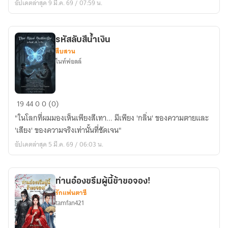
อัปเดตล่าสุด 9 มี.ค. 69 / 07:59 น.
อวสาน
เจ้า
สยาม
ต้อง
กราบ!
รหัสลับสีน้ำเงิน
สืบสวน
ไนท์ฟอลล์
รหัส
19
44
0
0 (0)
ลับ
"ในโลกที่ผมมองเห็นเพียงสีเทา... มีเพียง 'กลิ่น' ของความตายและ
สีน้ำเงิน
'เสียง' ของความจริงเท่านั้นที่ชัดเจน"
อัปเดตล่าสุด 5 มี.ค. 69 / 06:03 น.
ท่านอ๋องขรึมผู้นี้ข้าขอจอง!
รักแฟนตาซี
tamfan421