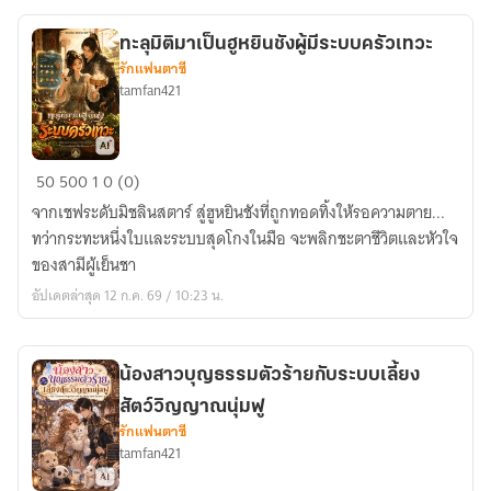
อ๋อง
อสูร
ทะลุมิติมาเป็นฮูหยินชังผู้มีระบบครัวเทวะ
รักแฟนตาซี
tamfan421
ทะลุ
50
500
1
0 (0)
มิติ
จากเชฟระดับมิชลินสตาร์ สู่ฮูหยินชังที่ถูกทอดทิ้งให้รอความตาย...
มา
ทว่ากระทะหนึ่งใบและระบบสุดโกงในมือ จะพลิกชะตาชีวิตและหัวใจ
เป็น
ของสามีผู้เย็นชา
ฮู
อัปเดตล่าสุด 12 ก.ค. 69 / 10:23 น.
หยิน
ชัง
ผู้
น้องสาวบุญธรรมตัวร้ายกับระบบเลี้ยง
มี
สัตว์วิญญาณนุ่มฟู
ระบบ
รักแฟนตาซี
ครัว
tamfan421
เทวะ