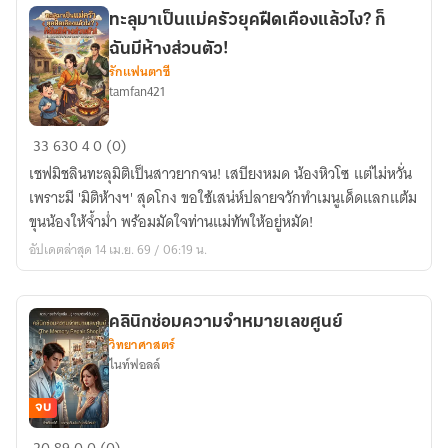
ส่ง
ทะลุมาเป็นแม่ครัวยุคฝืดเคืองแล้วไง? ก็
ฉัน
ฉันมีห้างส่วนตัว!
ไป
รักแฟนตาซี
เลี้ยง
tamfan421
ลูก
ใน
ทะลุ
33
630
4
0 (0)
ป่า
มา
หมื่น
เชฟมิชลินทะลุมิติเป็นสาวยากจน! เสบียงหมด น้องหิวโซ แต่ไม่หวั่น
เป็น
อสูร
เพราะมี 'มิติห้างฯ' สุดโกง ขอใช้เสน่ห์ปลายจวักทำเมนูเด็ดแลกแต้ม
แม่
ขุนน้องให้จ้ำม่ำ พร้อมมัดใจท่านแม่ทัพให้อยู่หมัด!
ครัว
อัปเดตล่าสุด 14 เม.ย. 69 / 06:19 น.
ยุค
ฝืด
เคือง
คลินิกซ่อมความจำหมายเลขศูนย์
แล้ว
วิทยาศาสตร์
ไง?
ไนท์ฟอลล์
ก็
ฉัน
จบ
มี
คลินิก