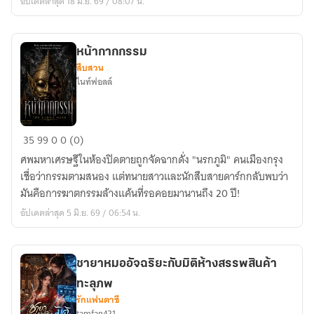
อัปเดตล่าสุด 18 มิ.ย. 69 / 08:07 น.
หน้ากากกรรม
สืบสวน
ไนท์ฟอลล์
หน้ากาก
35
99
0
0 (0)
กรรม
ศพมหาเศรษฐีในห้องปิดตายถูกจัดฉากดั่ง "นรกภูมิ" คนเมืองกรุง
เชื่อว่ากรรมตามสนอง แต่ทนายสาวและนักสืบสายดาร์กกลับพบว่า
มันคือการฆาตกรรมล้างแค้นที่รอคอยมานานถึง 20 ปี!
อัปเดตล่าสุด 5 มิ.ย. 69 / 06:54 น.
ชายาหมออัจฉริยะกับมิติห้างสรรพสินค้า
ทะลุภพ
รักแฟนตาซี
tamfan421