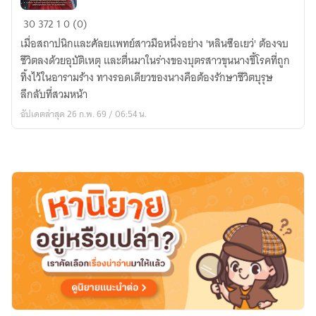
ท่าน
30
372
1
0 (0)
อ๋อง
เมื่อสถาปนิกและศัลยแพทย์สาวมือหนึ่งอย่าง 'หลินซือเยว่' ต้องจบ
ขรึม
ชีวิตลงด้วยอุบัติเหตุ และตื่นมาในร่างของบุตรสาวขุนนางขี้โรคที่ถูก
ผู้
ทิ้งไว้ในอารามร้าง ทางรอดเดียวของนางคือต้องรักษาชีวิตบุรุษ
นี้
ลึกลับที่สวมหน้า
ข้า
อัปเดตล่าสุด 26 ก.พ. 69 / 06:54 น.
ขอ
จอง!