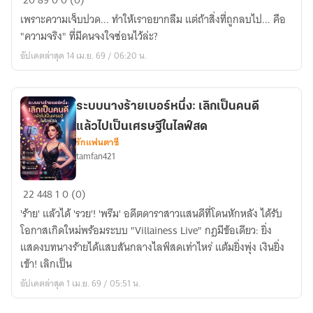
20
89
0
0 (0)
ห้าง
ซ่อม
ส่วน
เพราะความเจ็บปวด... ทำให้เราอยากลืม แต่ถ้าสิ่งที่ถูกลบไป... คือ
ความ
ตัว!
"ความจริง" ที่มีคนจงใจซ่อนไว้ล่ะ?
จำ
อัปเดตล่าสุด 14 เม.ย. 69 / 06:20 น.
หมายเลข
ศูนย์
ระบบนางร้ายเบอร์หนึ่ง: เลิกเป็นคนดี
แล้วไปเป็นเศรษฐีในไลฟ์สด
รักแฟนตาซี
tamfan421
ระบบ
22
448
1
0 (0)
นาง
'ร้าย' แล้วได้ 'รวย'! 'พรีม' อดีตดาราสาวแสนดีที่โดนหักหลัง ได้รับ
ร้าย
โอกาสเกิดใหม่พร้อมระบบ "Villainess Live" กฎมีข้อเดียว: ยิ่ง
เบอร์
แสดงบทนางร้ายได้แสบสันกลางไลฟ์สดเท่าไหร่ แต้มยิ่งพุ่ง เงินยิ่ง
หนึ่ง:
เข้า! เลิกเป็น
เลิก
อัปเดตล่าสุด 1 เม.ย. 69 / 05:51 น.
เป็น
คนดี