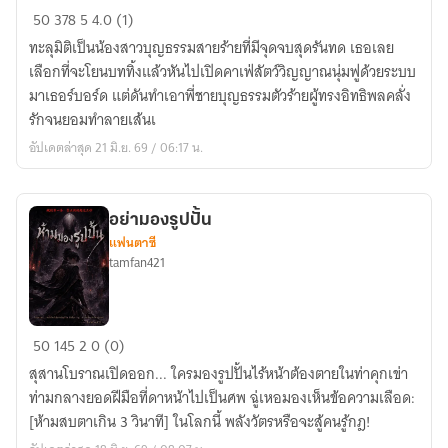
น้อง
50
378
5
4.0 (1)
สาว
ทะลุมิติเป็นน้องสาวบุญธรรมสายร้ายที่มีจุดจบสุดรันทด เธอเลย
บุญธรรม
เลือกที่จะโยนบททิ้งแล้วหันไปเปิดคาเฟ่สัตว์วิญญาณนุ่มฟูด้วยระบบ
ตัว
มาเธอร์บอร์ด แต่ดันทำเอาพี่ชายบุญธรรมตัวร้ายผู้ทรงอิทธิพลคลั่ง
ร้าย
รักจนยอมทำลายเส้นเ
กับ
อัปเดตล่าสุด 21 มิ.ย. 69 / 06:17 น.
ระบบ
เลี้ยง
สัตว์
อย่ามองรูปปั้น
วิญญาณ
แฟนตาซี
นุ่ม
tamfan421
ฟู
อย่า
50
145
2
0 (0)
มอง
สุสานโบราณเปิดออก... ใครมองรูปปั้นไร้หน้าต้องตายในท่าคุกเข่า
รูป
ท่ามกลางยอดฝีมือที่ดาหน้าไปเป็นศพ ฉู่เหอมองเห็นข้อความเลือด:
ปั้น
[ห้ามสบตาเกิน 3 วินาที] ในโลกนี้ พลังวัตรหรือจะสู้คนรู้กฎ!