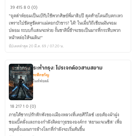
ระบบ
สรรพ
39
415
8
0 (0)
"ผู้
สินค้า
"อุตส่าห์ยอมเป็นเบ๊รับใช้พวกศิษย์พี่มาสิบปี สุดท้ายโดนถีบตกเหว
ถูก
ออนไลน์'
เพราะไปขัดหูขัดตาแม่ดอกบัวขาว? ได้! ในเมื่อวิถีเซียนมันจอม
กระทำ"
ส่วน
ปลอม ระบบก็แสนจะห่วย งั้นชาตินี้ข้าจะขอเป็นมารที่กระทืบพวก
:
ตัว!”
หน้าหล่อให้จมดิน!"
ชาติ
อัปเดตล่าสุด 20 มี.ค. 69 / 07:20 น.
ก่อน
เป็น
ศิษย์
ขยะ
ระห่ำกรุง: โปรเจกต์อวสานสยาม
ระทึกขวัญ
ชาติ
ไนท์ฟอลล์
นี้
ข้า
คือ
ระห่ำ
บรรพ
18
217
1
0 (0)
กรุง:
จอม
ภายใต้ซากปรักหักพังของเมืองหลวงที่เคยศิวิไลซ์ เธอต้องฝ่าฝูง
โปร
มาร
ซอมบี้คลั่งและกองกำลังติดอาวุธขององค์กร 'สยามเจเนซิส' เพื่อ
เจ
ที่
หยุดยั้งแผนการล้างโลกที่กำลังจะเริ่มต้นขึ้น
กต์
พวก