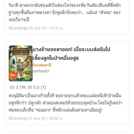
Alibi:
พัน
วินาที ฆาตกรกลับซ่อนตัวในช่องโหว่ของรหัส รินต้องสืบคดีที่หลัก
คดี
ฐานทุกชิ้นคือภาพลวงตา ยิ่งขุดลึกยิ่งพบว่า... แม้แต่ "ตัวตน" ของ
ฆาตกรรม
เธอก็อาจเป็
หลัง
อัปเดตล่าสุด 30 เม.ย. 69 / 07:23 น.
ม่าน
โค้ด
นางร้ายขอลาออก! เมื่อระบบส่งฉันไป
เลี้ยงลูกในป่าหมื่นอสูร
รักแฟนตาซี
tamfan421
จบ
นาง
55
3.17K
35
5.0 (1)
ร้าย
ทะลุมิติมาเป็นนางร้ายทั้งที ขอลาออกแล้วหอบแฝดหนีเข้าป่าหมื่น
ขอ
อสูรดีกว่า! ปลูกผัก ล่ามอนสเตอร์ด้วยระบบสุดป่วน โดยไม่รู้เลยว่า
ลา
พ่อของเด็กคือ 'จอมมาร' ที่พลิกแผ่นดินตามหาเมียอยู่!
ออก!
อัปเดตล่าสุด 27 เม.ย. 69 / 06:42 น.
เมื่อ
ระบบ