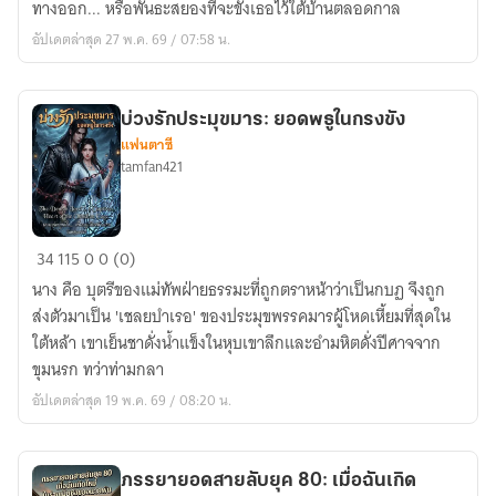
ทางออก... หรือพันธะสยองที่จะขังเธอไว้ใต้บ้านตลอดกาล
แผนที่
อัปเดตล่าสุด 27 พ.ค. 69 / 07:58 น.
บ่วงรักประมุขมาร: ยอดพธูในกรงขัง
แฟนตาซี
tamfan421
บ่วง
34
115
0
0 (0)
รัก
นาง คือ บุตรีของแม่ทัพฝ่ายธรรมะที่ถูกตราหน้าว่าเป็นกบฏ จึงถูก
ประมุข
ส่งตัวมาเป็น 'เชลยบำเรอ' ของประมุขพรรคมารผู้โหดเหี้ยมที่สุดใน
มาร:
ใต้หล้า เขาเย็นชาดั่งน้ำแข็งในหุบเขาลึกและอำมหิตดั่งปีศาจจาก
ยอด
ขุมนรก ทว่าท่ามกลา
พธู
อัปเดตล่าสุด 19 พ.ค. 69 / 08:20 น.
ใน
กรงขัง
ภรรยายอดสายลับยุค 80: เมื่อฉันเกิด