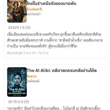
ใหม่ในร่างเมียชังของนายพัน
รักแฟนตาซี
tamfan421
ภรรยา
24
629
1
0 (0)
ยอด
เมื่อเมียแสนอ่อนแอที่เขาเคยรังเกียจ ลุกขึ้นมาสืบคดีระดับชาติด้วย
สายลับ
ทักษะสายลับมือพระกาฬ งานนี้จาก 'สามีหน้าน้ำแข็ง' เลยต้องกลาย
ยุค
ร่างเป็น 'นายพันจอมคลั่งรัก' ผู้หวงเมียยิ่งกว่าชีวิต
80:
อัปเดตล่าสุด 3 พ.ค. 69 / 10:17 น.
เมื่อ
ฉัน
เกิด
The AI Alibi: คดีฆาตกรรมหลังม่านโค้ด
ใหม่
สืบสวน
ใน
ไนท์ฟอลล์
ร่าง
เมีย
ชัง
The
30
79
0
0 (0)
ของ
AI
นาย
"ความจริง" คือคำโกหกที่งดงามที่สุด... ในโลกที่ AI บันทึกทุกเสี้ยว