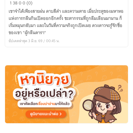
บันทึก
1
38
0
0 (0)
กลืน
เขาจำได้เพียงสายฝน ดาบสีดำ และความตาย เมื่อประตูของมหาหอ
ดารา
แห่งการกลืนกินเปิดออกอีกครั้ง ชะตากรรมที่ถูกลืมเลือนมานาน ก็
เริ่มหมุนกลับมา และในวันที่ความจริงถูกเปิดเผย ดวงดาวจะรู้จักชื่อ
ของเขา "ผู้กลืนดารา"
อัปเดตล่าสุด 3 มิ.ย. 69 / 00:45 น.