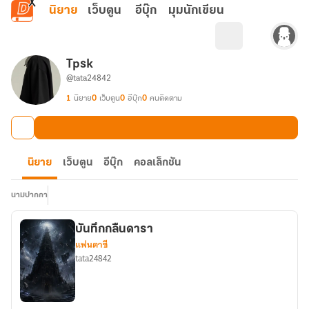
ข้ามไปยังเนื้อหาหลัก
นิยาย
เว็บตูน
อีบุ๊ก
มุมนักเขียน
Tpsk
@tata24842
1
นิยาย
0
เว็บตูน
0
อีบุ๊ก
0
คนติดตาม
นิยาย
เว็บตูน
อีบุ๊ก
คอลเล็กชัน
นามปากกา
บันทึกกลืนดารา
แฟนตาซี
tata24842