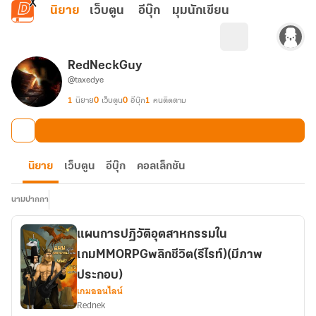
ข้ามไปยังเนื้อหาหลัก
นิยาย
เว็บตูน
อีบุ๊ก
มุมนักเขียน
RedNeckGuy
@taxedye
1
นิยาย
0
เว็บตูน
0
อีบุ๊ก
1
คนติดตาม
นิยาย
เว็บตูน
อีบุ๊ก
คอลเล็กชัน
นามปากกา
แผนการปฏิวัติอุตสาหกรรมใน
เกมMMORPGพลิกชีวิต(รีไรท์)(มีภาพ
ประกอบ)
เกมออนไลน์
Rednek