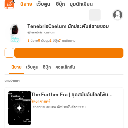
ข้ามไปยังเนื้อหาหลัก
นิยาย
เว็บตูน
อีบุ๊ก
มุมนักเขียน
TenebrisCaelum นักประพันธ์ชายขอบ
@tenebris_caelum
1
นิยาย
0
เว็บตูน
1
อีบุ๊ก
7
คนติดตาม
นิยาย
เว็บตูน
อีบุ๊ก
คอลเล็กชัน
นามปากกา
The Further Era | ยุคสมัยอันไกลโพ้น...
วิทยาศาสตร์
TenebrisCaelum นักประพันธ์ชายขอบ