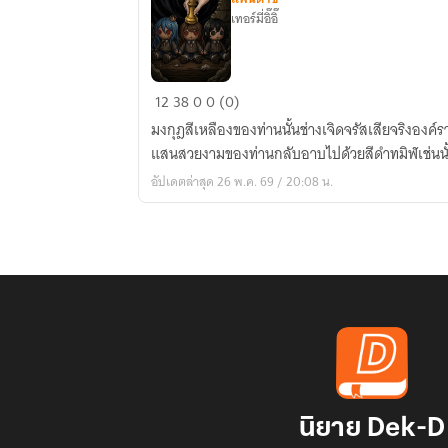
เทอร์มี่อิ๊อิ๊
มงกุฎ:สี
12
38
0
0 (0)
เหลือง
มงกุฎสีเหลืองของท่านนั้นช่างเจิดจรัสเสียจริงองค์ร
แสนสวยงามของท่านกลับอาบไปด้วยสีดำทมิฬเช่นนั้
อัปเดตล่าสุด 26 พ.ค. 69 / 20:08 น.
นิยาย Dek-D