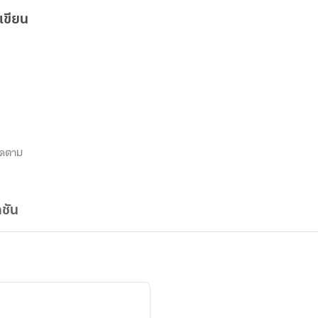
เขียน
ิดตาม
ชัน