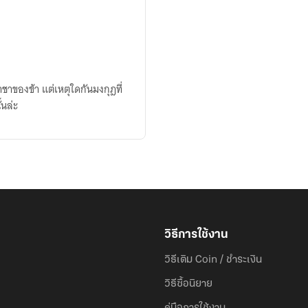
าชาของข้า แต่เหตุใดกันมงกุฎที่
นล่ะ
วิธีการใช้งาน
วิธีเติม Coin / ชำระเงิน
วิธีซื้อนิยาย