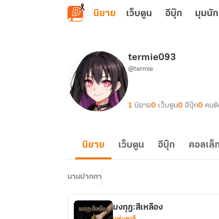
ข้ามไปยังเนื้อหาหลัก
นิยาย
เว็บตูน
อีบุ๊ก
มุมนัก
termie093
@termie
1
นิยาย
0
เว็บตูน
0
อีบุ๊ก
0
คนต
นิยาย
เว็บตูน
อีบุ๊ก
คอลเล็ก
นามปากกา
มงกุฎ:สีเหลือง
แฟนตาซี