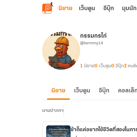
ข้ามไปยังเนื้อหาหลัก
นิยาย
เว็บตูน
อีบุ๊ก
มุมนัก
กรรมกรไก่
@termmy14
1
นิยาย
0
เว็บตูน
0
อีบุ๊ก
2
คนต
นิยาย
เว็บตูน
อีบุ๊ก
คอลเล็ก
นามปากกา
ข้าก็แค่อยากใช้ชีวิตที่สองในก