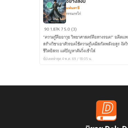
อย่างสงบ
แฟนตาซี
กรรมกรไก่
ข้า
90
1.87K
7
5.0 (3)
ก็
"ความรู้คืออาวุธ วิทยาศาสตร์คือทางรอด!" อดีตแพทย
แค่
สร้างวิชาเอาตัวรอดใช้ความรู้เคมีสกัดพลังอสูร งัด
อยาก
ชีวิตอิสระ แต่ปัญหาดันวิ่งเข้าใส่
ใช้
อัปเดตล่าสุด 4 พ.ค. 69 / 18:05 น.
ชีวิต
ที่
สอง
ใน
การ
ท่อง
เที่ยว
และ
ตาย
ไป