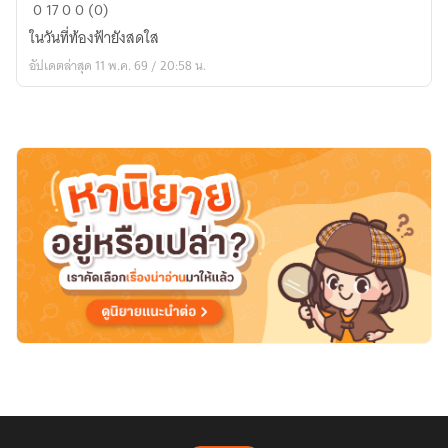
บันทึก
0
17
0
0 (0)
ลับ
ในวันที่ท้องฟ้ายังสดใส
ของ
อัปเดตล่าสุด 11 พ.ค. 69 / 20:58 น.
ยัย
ตัว
แสบ