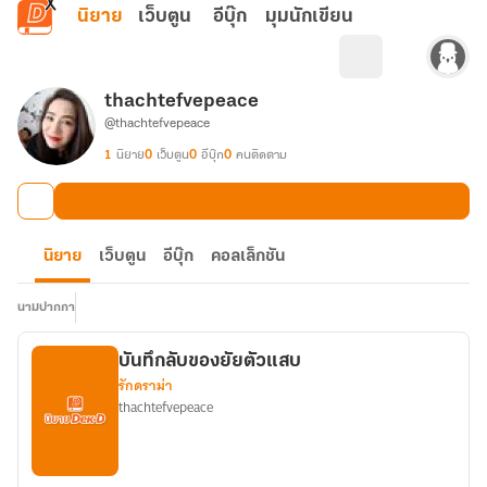
ข้ามไปยังเนื้อหาหลัก
นิยาย
เว็บตูน
อีบุ๊ก
มุมนักเขียน
thachtefvepeace
@thachtefvepeace
1
นิยาย
0
เว็บตูน
0
อีบุ๊ก
0
คนติดตาม
นิยาย
เว็บตูน
อีบุ๊ก
คอลเล็กชัน
นามปากกา
บันทึกลับของยัยตัวแสบ
รักดราม่า
thachtefvepeace