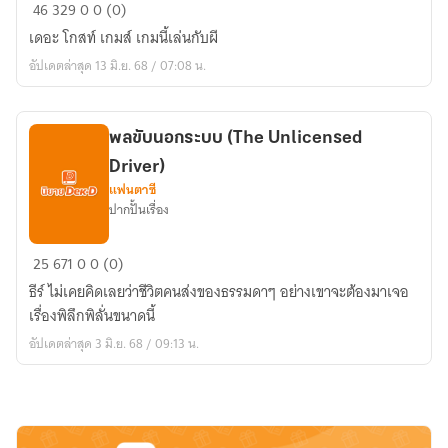
เดอะ
46
329
0
0 (0)
โกส
เดอะ โกสท์ เกมส์ เกมนี้เล่นกับผี
ท์
อัปเดตล่าสุด 13 มิ.ย. 68 / 07:08 น.
เกมส์
พลขับนอกระบบ (The Unlicensed
Driver)
แฟนตาซี
ปากปั้นเรื่อง
พล
25
671
0
0 (0)
ขับ
ธีร์ ไม่เคยคิดเลยว่าชีวิตคนส่งของธรรมดาๆ อย่างเขาจะต้องมาเจอ
นอก
เรื่องพิลึกพิลั่นขนาดนี้
ระบบ
อัปเดตล่าสุด 3 มิ.ย. 68 / 09:13 น.
(The
Unlicensed
Driver)