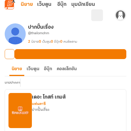
ข้ามไปยังเนื้อหาหลัก
นิยาย
เว็บตูน
อีบุ๊ก
มุมนักเขียน
ปากปั้นเรื่อง
@thailomohm
2
นิยาย
0
เว็บตูน
0
อีบุ๊ก
0
คนติดตาม
นิยาย
เว็บตูน
อีบุ๊ก
คอลเล็กชัน
นามปากกา
เดอะ โกสท์ เกมส์
แฟนตาซี
ปากปั้นเรื่อง