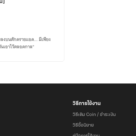
้น]
ลงบนตักดรายแอด... มีเพียง
ดุดันเอาไว้ตลอดกาล"
วิธีการใช้งาน
วิธีเติม Coin / ชำระเงิน
วิธีซื้อนิยาย