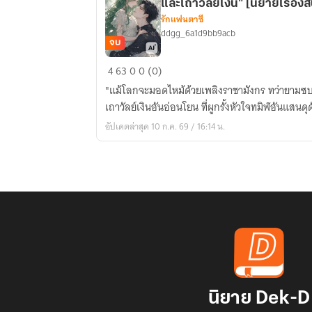
และเถาวัลย์เงิน" [นิยายเรื่องสั
รักแฟนตาซี
ddgg_6a1d9bb9acb
จบ
"Caelucian
4
63
0
0 (0)
&
"แม้โลกจะมอดไหม้ด้วยเพลิงราชามังกร ทว่ายามซบ
Valeria
เถาวัลย์เงินอันอ่อนโยน ที่ผูกรั้งหัวใจทมิฬอันแสน
:
อัปเดตล่าสุด 10 ก.ค. 69 / 16:14 น.
พันธนาการ
รัก
แห่ง
เกล็ด
มังกร
และ
เถาวัลย์
เงิน"
[นิยาย
เรื่อง
นิยาย Dek-D
สั้น]