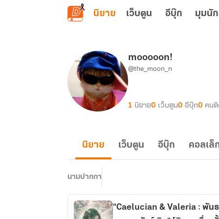
ข้ามไปยังเนื้อหาหลัก
นิยาย
เว็บตูน
อีบุ๊ก
มุมนัก
mooooon!
@the_moon_n
1
นิยาย
0
เว็บตูน
0
อีบุ๊ก
0
คนต
นิยาย
เว็บตูน
อีบุ๊ก
คอลเล็ก
นามปากกา
"Caelucian & Valeria : พัน