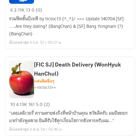
[SF
6
2.11K
13
0 (0)
B.A.P]
รวมฟิคสั้นบีเอพี by tictoc13 (^_^)/ >>> Update 140704:[SF]
★★
.....Are they dating? (BangChan) & [SF] Bang Yongnam (?)
All
(BangChan)
of
อัปเดตล่าสุด 4 ก.ค. 57 / 00:21 น.
my
short
fiction
[FIC SJ] Death Delivery (WonHyuk
★★
HanChul)
แฟนฟิคอื่นๆ
++tictoc13++
[FIC
10
4.13K
161
5.0 (2)
SJ]
"เดธเดลิเวอรี่ ความตายส่งถึงที่หน้าบ้านคุณ สวัสดีครับ ผมอีฮยอก
Death
แจกำลังพูดสาย ยินดีรับใช้ทุกเงื่อนไขการสังหารครับผม..."
Delivery
อัปเดตล่าสุด 3 พ.ย. 54 / 02:46 น.
(WonHyuk
HanChul)