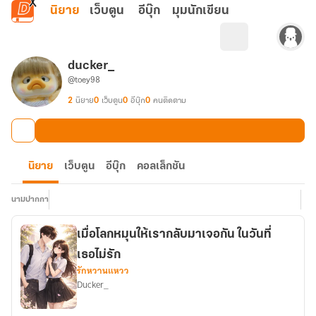
ข้ามไปยังเนื้อหาหลัก
นิยาย
เว็บตูน
อีบุ๊ก
มุมนักเขียน
ducker_
@toey98
2
นิยาย
0
เว็บตูน
0
อีบุ๊ก
0
คนติดตาม
นิยาย
เว็บตูน
อีบุ๊ก
คอลเล็กชัน
นามปากกา
เมื่อโลกหมุนให้เรากลับมาเจอกัน ในวันที่
เธอไม่รัก
รักหวานแหวว
Ducker_