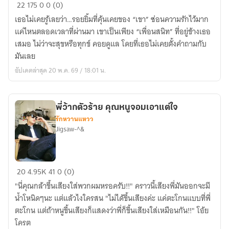
เมื่อ
22
175
0
0 (0)
โลก
เธอไม่เคยรู้เลยว่า…รอยยิ้มที่คุ้นเคยของ “เขา” ซ่อนความรักไว้มาก
หมุน
แค่ไหนตลอดเวลาที่ผ่านมา เขาเป็นเพียง “เพื่อนสนิท” ที่อยู่ข้างเธอ
ให้
เสมอ ไม่ว่าจะสุขหรือทุกข์ คอยดูแล โดยที่เธอไม่เคยตั้งคำถามกับ
เรา
มันเลย
กลับ
อัปเดตล่าสุด 20 พ.ค. 69 / 18:01 น.
มา
เจอ
กัน
พี่ว้ากตัวร้าย คุณหนูจอมเอาแต่ใจ
ใน
รักหวานแหวว
วัน
Jigsaw-^&
ที่
เธอ
ไม่
พี่
20
4.95K
41
0 (0)
รัก
ว้า
"นี่คุณกล้าขึ้นเสียงใส่พวกผมหรอครับ!!" คราวนี้เสียงพี่มันออกจะมี
ก
น้ำโหนิดๆนะ แต่แล้วไงใครสน "ไม่ได้ขึ้นเสียงค่ะ แค่ตะโกนแบบที่พี่
ตัว
ตะโกน แต่ถ้าหนูขึ้นเสียงก็แสดงว่าพี่ก็ขึ้นเสียงใส่เหมือนกัน!!" โอ้ย
ร้าย
โครต