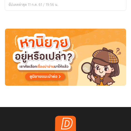
คุณ
อัปเดตล่าสุด 11 ก.ค. 61 / 19:56 น.
หนู
จอม
เอาแต่
ใจ