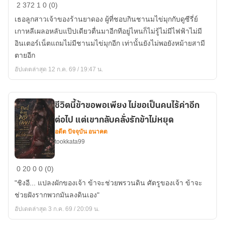
ฮุ่ย
2
372
1
0 (0)
น่า
เธอลูกสาวเจ้าของร้านยาดอง ผู้ที่ชอบกินชานมไข่มุกกับดูซีรี่ย์
ผู้
เกาหลีเผลอหลับแป๊ปเดียวตื่นมาอีกทีอยู่ไหนก็ไม่รู้ไม่มีไฟฟ้าไม่มี
หญิง
อินเตอร์เน็ตแถมไม่มีชานมไข่มุกอีก เท่านั้นยังไม่พอยังหม้ายสามี
ขาย
ตายอีก
น้ำ
อัปเดตล่าสุด 12 ก.ค. 69 / 19:47 น.
ชีวิตนี้ข้าขอพอเพียง ไม่ขอเป็นคนไร้ค่าอีก
ต่อไป แต่เขากลับคลั่งรักข้าไม่หยุด
อดีต ปัจจุบัน อนาคต
tookkata99
ชีวิต
0
20
0
0 (0)
นี้
​"ชิงอี... แปลงผักของเจ้า ข้าจะช่วยพรวนดิน ศัตรูของเจ้า ข้าจะ
ข้า
ช่วยฝังรากพวกมันลงดินเอง"
ขอ
อัปเดตล่าสุด 3 ก.ค. 69 / 20:09 น.
พอ