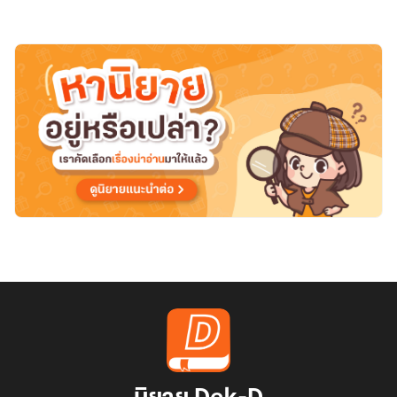
เพียง
ไม่
ขอ
เป็น
คน
ไร้
ค่า
อีก
ต่อ
ไป
แต่
เขา
กลับ
คลั่ง
รัก
ข้า
ไม่
หยุด