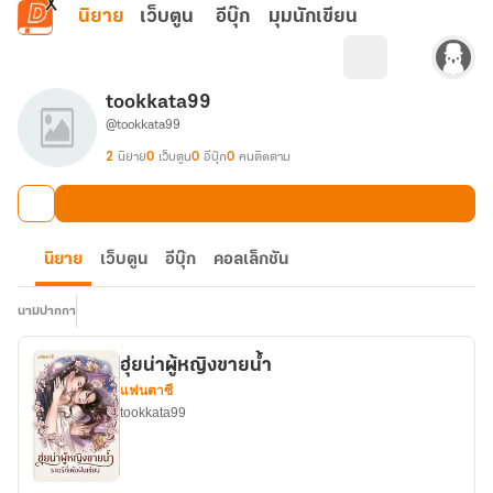
ข้ามไปยังเนื้อหาหลัก
นิยาย
เว็บตูน
อีบุ๊ก
มุมนักเขียน
tookkata99
@tookkata99
2
นิยาย
0
เว็บตูน
0
อีบุ๊ก
0
คนติดตาม
นิยาย
เว็บตูน
อีบุ๊ก
คอลเล็กชัน
นามปากกา
ฮุ่ยน่าผู้หญิงขายน้ำ
แฟนตาซี
tookkata99