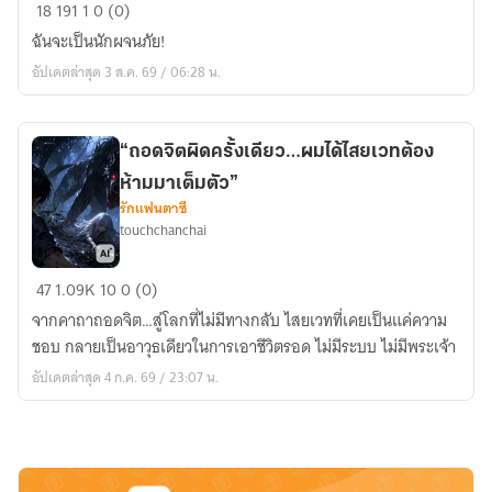
ชีวิต(ไม่)ธรรมดา
18
191
1
0 (0)
ของ
ฉันจะเป็นนักผจนภัย!
นัก
อัปเดตล่าสุด 3 ส.ค. 69 / 06:28 น.
ผจญ
ภัย
“ถอดจิตผิดครั้งเดียว…ผมได้ไสยเวทต้อง
ห้ามมาเต็มตัว”
รักแฟนตาซี
touchchanchai
“ถอด
47
1.09K
10
0 (0)
จิต
จากคาถาถอดจิต…สู่โลกที่ไม่มีทางกลับ ไสยเวทที่เคยเป็นแค่ความ
ผิด
ชอบ กลายเป็นอาวุธเดียวในการเอาชีวิตรอด ไม่มีระบบ ไม่มีพระเจ้า
ครั้ง
อัปเดตล่าสุด 4 ก.ค. 69 / 23:07 น.
เดียว…
ผม
ได้
ไสยเวท