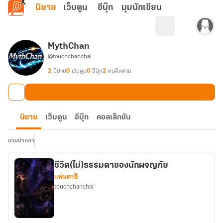
ข้ามไปยังเนื้อหาหลัก
นิยาย
เว็บตูน
อีบุ๊ก
มุมนักเขียน
MythChan
@touchchanchai
2
นิยาย
0
เว็บตูน
0
อีบุ๊ก
2
คนติดตาม
นิยาย
เว็บตูน
อีบุ๊ก
คอลเล็กชัน
นามปากกา
ชีวิต(ไม่)ธรรมดาของนักผจญภัย
แฟนตาซี
touchchanchai