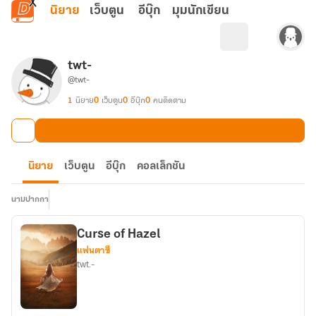
ข้ามไปยังเนื้อหาหลัก
นิยาย
เว็บตูน
อีบุ๊ก
มุมนักเขียน
twt-
@twt-
1
นิยาย
0
เว็บตูน
0
อีบุ๊ก
0
คนติดตาม
นิยาย
เว็บตูน
อีบุ๊ก
คอลเล็กชัน
นามปากกา
Curse of Hazel
แฟนตาซี
twt.-