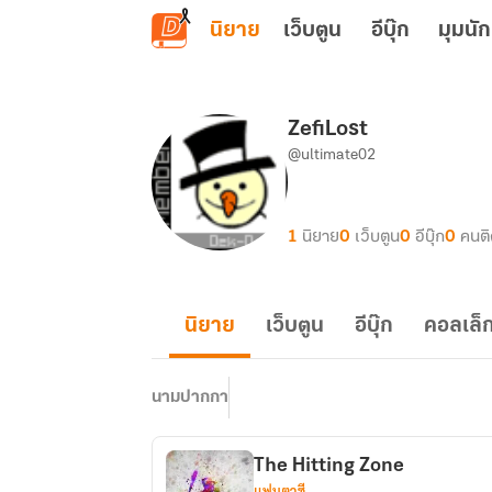
ข้ามไปยังเนื้อหาหลัก
นิยาย
เว็บตูน
อีบุ๊ก
มุมนัก
ZefiLost
@ultimate02
1
นิยาย
0
เว็บตูน
0
อีบุ๊ก
0
คนต
นิยาย
เว็บตูน
อีบุ๊ก
คอลเล็ก
นามปากกา
The Hitting Zone
แฟนตาซี