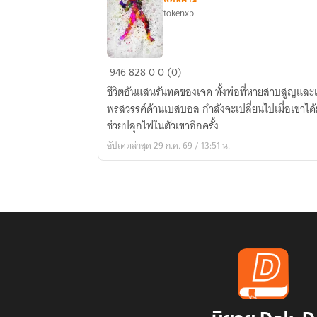
tokenxp
The
946
828
0
0 (0)
Hitting
ชีวิตอันแสนรันทดของเจค ทั้งพ่อที่หายสาบสูญและแม
Zone
พรสวรรค์ด้านเบสบอล กำลังจะเปลี่ยนไปเมื่อเขาได้ย้
ช่วยปลุกไฟในตัวเขาอีกครั้ง
อัปเดตล่าสุด 29 ก.ค. 69 / 13:51 น.