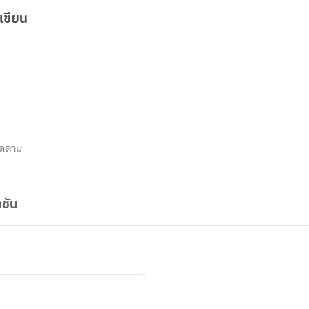
เขียน
ิดตาม
ชัน