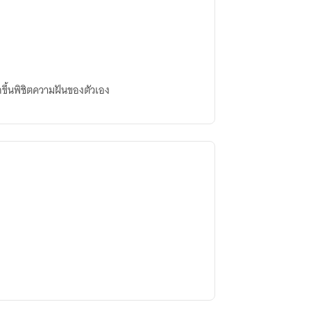
กขึ้นพิชิตความฝันของตัวเอง