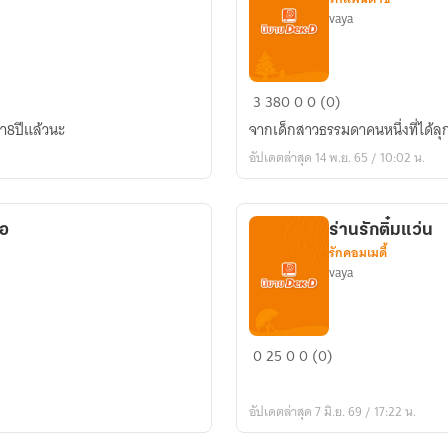
vaya
หนทาง
3
380
0
0 (0)
สู่
มา8ปีแล้วนะ
จากเด็กสาวธรรมดาคนหนึ่งที่ได้ลุ
การ
อัปเดตล่าสุด 14 พ.ย. 65 / 10:02 น.
เป็น
ไอ
ดอล
่อ
ร่านรักติ๋มแว่น
รักคอมเมดี้
vaya
ร่าน
0
25
0
0 (0)
รัก
ติ๋ม
อัปเดตล่าสุด 7 มิ.ย. 69 / 17:22 น.
แว่น