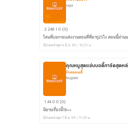
vaya
แด่
2
248
1
0 (0)
เธอ
ไหนพี่บอกจะแต่งงานตอนที่พี่อายุ25ไง ตอนนี้ผ่าน
ผู้
อัปเดตล่าสุด 6 มี.ค. 66 / 16:23 น.
เป็น
นิ
รัน
คุณหนูสุดแซ่บบอดี้การ์ดสุดหล
ดร์.
รักคอมเมดี้
Nugdee
คุณ
1
44
0
0 (0)
หนู
นิยายเรื่องนี้18++
สุด
อัปเดตล่าสุด 7 มิ.ย. 69 / 17:29 น.
แซ่
บ