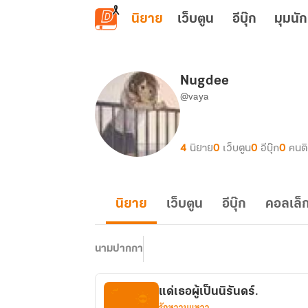
ข้ามไปยังเนื้อหาหลัก
นิยาย
เว็บตูน
อีบุ๊ก
มุมนัก
Nugdee
@vaya
4
นิยาย
0
เว็บตูน
0
อีบุ๊ก
0
คนต
นิยาย
เว็บตูน
อีบุ๊ก
คอลเล็ก
นามปากกา
แด่เธอผู้เป็นนิรันดร์.
รักหวานแหวว