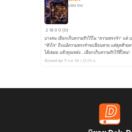
Little Vivi
The
2
18
0
0 (0)
Moon:
บางคน เลือกเก็บความรักไว้ใน "ความทรงจำ" แต่ บ
Mystery
"หัวใจ" ถึงแม้ความทรงจำจะเลือนหาย แต่สุดท้า
of
ได้เสมอ แล้วคุณหล่ะ...เลือกเก็บความรักไว้ที่ไหน?
Fade
อัปเดตล่าสุด 11 ก.ค. 69 / 22:05 น.
ความ
ทรง
จำ
ครั้ง
สุดท้าย