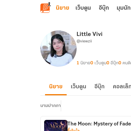
ข้ามไปยังเนื้อหาหลัก
นิยาย
เว็บตูน
อีบุ๊ก
มุมนัก
Little Vivi
@viewzii
1
นิยาย
0
เว็บตูน
0
อีบุ๊ก
0
คนต
นิยาย
เว็บตูน
อีบุ๊ก
คอลเล็ก
นามปากกา
The Moon: Mystery of Fade
ซึ้งกินใจ