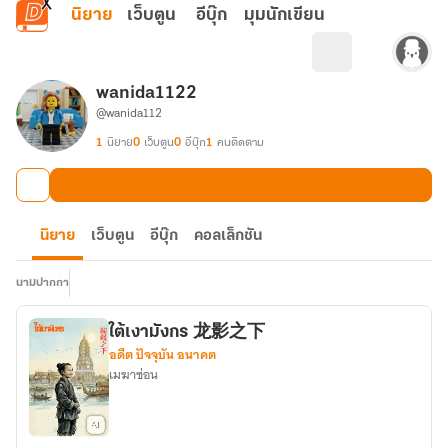
ข้ามไปยังเนื้อหาหลัก
นิยาย
เว็บตูน
อีบุ๊ก
มุมนักเขียน
wanida1122
@wanida112
1
นิยาย
0
เว็บตูน
0
อีบุ๊ก
1
คนติดตาม
นิยาย
เว็บตูน
อีบุ๊ก
คอลเล็กชัน
นามปากกา
ใต้เงามังกร 龙影之下
อดีต ปัจจุบัน อนาคต
เมฆาซ่อน