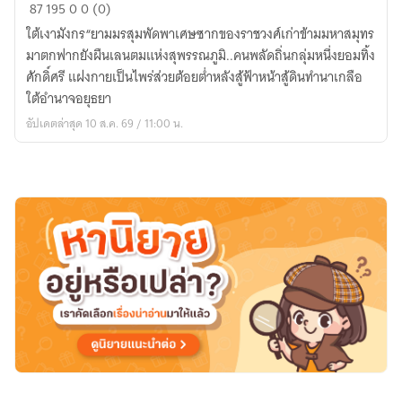
ใต้
87
195
0
0 (0)
เงา
ใต้เงามังกร“ยามมรสุมพัดพาเศษซากของราชวงศ์เก่าข้ามมหาสมุทร
มังกร
มาตกฟากยังผืนเลนตมแห่งสุพรรณภูมิ..คนพลัดถิ่นกลุ่มหนึ่งยอมทิ้ง
龙
ศักดิ์ศรี แฝงกายเป็นไพร่ส่วยต้อยต่ำหลังสู้ฟ้าหน้าสู้ดินทำนาเกลือ
影
ใต้อำนาจอยุธยา
之
อัปเดตล่าสุด 10 ส.ค. 69 / 11:00 น.
下