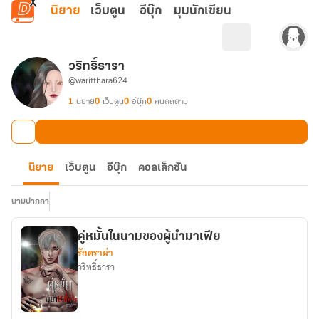
ข้ามไปยังเนื้อหาหลัก
นิยาย
เว็บตูน
อีบุ๊ก
มุมนักเขียน
วริทธิ์ธารา
@waritthara624
1
นิยาย
0
เว็บตูน
0
อีบุ๊ก
0
คนติดตาม
นิยาย
เว็บตูน
อีบุ๊ก
คอลเล็กชัน
นามปากกา
คู่หมั้นในนามของผู้นำมาเฟีย
รักดราม่า
วริทธิ์ธารา