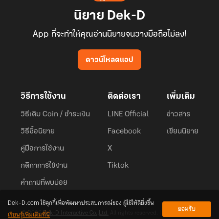
นิยาย Dek-D
App ที่จะทำให้คุณอ่านนิยายจนวางมือถือไม่ลง!
ดาวน์โหลดแอป
วิธีการใช้งาน
ติดต่อเรา
เพิ่มเติม
วิธีเติม Coin / ชำระเงิน
LINE Official
ข่าวสาร
วิธีซื้อนิยาย
Facebook
เขียนนิยาย
คู่มือการใช้งาน
X
กติกาการใช้งาน
Tiktok
คำถามที่พบบ่อย
Dek-D.com ใช้คุกกี้เพื่อพัฒนาประสบการณ์ของ ผู้ใช้ให้ดียิ่งขึ้น
ยอมรับ
เรียนรู้เพิ่มเติมที่นี่
© 2026
Dek-D Interactive Co.,Ltd.
All rights reserved. |
Privacy Policy