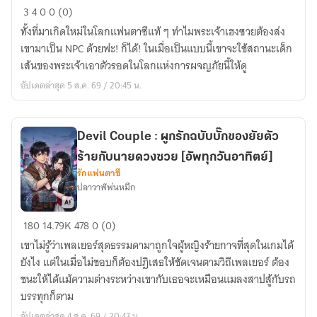
Welcome
3
4
0
0 (0)
to
ทั้งที่มาเกิดใหม่ในโลกแฟนตาซีแท้ ๆ ทำไมพระเจ้าเฮงซวยต้องส่ง
the
เขามาเป็น NPC ด้วยฟะ! ก็ได้! ในเมื่อเป็นแบบนี้เขาจะใช้สถานะเด็ก
Guild
เส้นของพระเจ้าเอาตัวรอดในโลกแห่งการผจญภัยนี้ให้ดู
:
อัปเดตล่าสุด 5 ส.ค. 69 / 20:45 น.
บันทึก
สารพัด
งาน
จิปาถะ
Devil Couple : ผูกรักฉบับบั๊กของยัยตัว
ของ
ร้ายกับนายดวงซวย [อัพทุกวันอาทิตย์]
เจ้า
รักแฟนตาซี
ปลาวาฬพ่นหมึก
หน้า
ที่
Devil
กิ
180
14.79K
478
0 (0)
Couple
ลด์
เขาไม่รู้ว่าเพลเยอร์สุดธรรมดามาถูกใจผู้หญิงร้ายกาจที่สุดในเกมได้
:
มือ
ยังไง แต่ในเมื่อไม่ชอบก็ต้องปฏิเสธให้ชัดเจนตามวิถีเพลเยอร์ ต้อง
ผูก
ใหม่
ชนะให้ได้แม้ความต่างระหว่างเขากับเธอจะเหมือนแมลงสาปสู้กับรถ
รัก
[อัพ
บรรทุกก็ตาม
ฉบับ
ทุก
อัปเดตล่าสุด 4 ส.ค. 69 / 20:47 น.