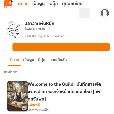
ข้ามไปยังเนื้อหาหลัก
นิยาย
เว็บตูน
อีบุ๊ก
มุมนักเขียน
ปลาวาฬพ่นหมึก
@whale-and-ink
2
นิยาย
0
เว็บตูน
0
อีบุ๊ก
9
คนติดตาม
นิยาย
เว็บตูน
อีบุ๊ก
คอลเล็กชัน
นามปากกา
Welcome to the Guild : บันทึกสารพัด
งานจิปาถะของเจ้าหน้าที่กิลด์มือใหม่ [อัพ
ทุกวันพุธ]
แฟนตาซี
ปลาวาฬพ่นหมึก