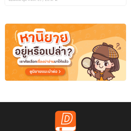
บั๊ก
วัน
ของ
พุธ]
ยัย
ตัว
ร้าย
กับ
นาย
ดวง
ซวย
[อัพ
ทุก
วัน
อาทิตย์]