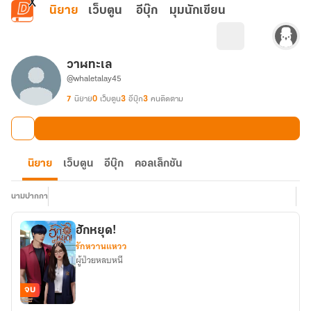
ข้ามไปยังเนื้อหาหลัก
นิยาย
เว็บตูน
อีบุ๊ก
มุมนักเขียน
วาฬทะเล
@whaletalay45
7
นิยาย
0
เว็บตูน
3
อีบุ๊ก
3
คนติดตาม
นิยาย
เว็บตูน
อีบุ๊ก
คอลเล็กชัน
นามปากกา
ฮักหยุด!
รักหวานแหวว
ผู้ป่วยหลบหนี
จบ