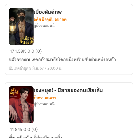
เมืองสันต์ภพ
อดีต ปัจจุบัน อนาคต
ผู้ป่วยหลบหนี
เมือง
17
1.59K
0
0 (0)
สันต์
หลังจากตายเธอก็ย้ายมาอีกโลกหนึ่งพร้อมกับตำแหน่งคนบ้า...
ภพ
อัปเดตล่าสุด 9 มิ.ย. 67 / 20:00 น.
เฮงหยุด! - นิยายของคนเสียเส้น
รักหวานแหวว
ผู้ป่วยหลบหนี
เฮง
11
845
0
0 (0)
หยุด!