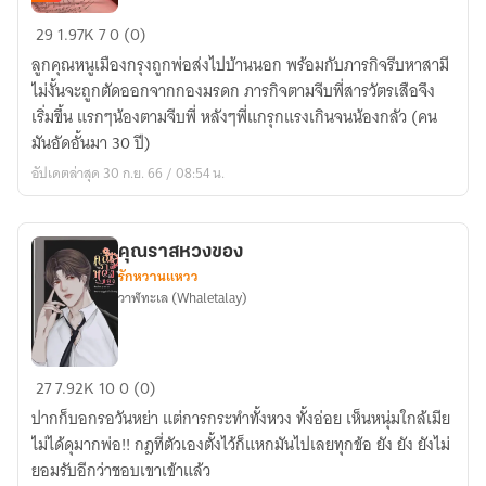
จับ
29
1.97K
7
0 (0)
รัก
ลูกคุณหนูเมืองกรุงถูกพ่อส่งไปบ้านนอก พร้อมกับภารกิจรีบหาสามี
พยัคฆา
ไม่งั้นจะถูกตัดออกจากกองมรดก ภารกิจตามจีบพี่สารวัตรเสือจึง
-
เริ่มขึ้น แรกๆน้องตามจีบพี่ หลังๆพี่แกรุกแรงเกินจนน้องกลัว (คน
นิยาย
มันอัดอั้นมา 30 ปี)
ของ
อัปเดตล่าสุด 30 ก.ย. 66 / 08:54 น.
คน
เสีย
เส้น
คุณราสหวงของ
รักหวานแหวว
วาฬทะเล (Whaletalay)
คุณ
27
7.92K
10
0 (0)
รา
ปากก็บอกรอวันหย่า แต่การกระทำทั้งหวง ทั้งอ่อย เห็นหนุ่มใกล้เมีย
สห
ไม่ได้ดุมากพ่อ!! กฎที่ตัวเองตั้งไว้ก็แหกมันไปเลยทุกข้อ ยัง ยัง ยังไม่
วง
ยอมรับอีกว่าชอบเขาเข้าแล้ว
ของ