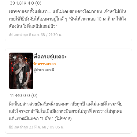
ฮัก
39
1.81K
4
0 (0)
หยุด!
เขาชอบเธอตั้งแต่แรก... แต่ไม่เคยชอบสาวใดมาก่อน เข้าหาไม่เป็น
เลยใช้วิธีบังคับให้เธอมาอยู่ใกล้ ๆ "ฉันให้เวลาเธอ 10 นาที มาให้ถึง
ห้องฉัน ไม่งั้นคลิปเธอปลิว"
อัปเดตล่าสุด 8 เม.ย. 68 / 21:30 น.
พี่ฉลามรุ่นเดอะ
รักหวานแหวว
ผู้ป่วยหลบหนี
พี่
11
440
0
0 (0)
ฉลาม
ติดท็อปสาวสวยอันดับหนึ่งของมหา'ลัยทุกปี แต่ไม่เคยมีใครมาจีบ
รุ่น
แล้วใครจะกล้าจีบในเมื่อมีเงาทะมึนตามไปทุกที่ ตาขวางใส่ทุกคน
เดอะ
แต่เงาทะมึนบอก "บ่มัก!" (ไม่ชอบ!)
อัปเดตล่าสุด 23 มี.ค. 68 / 09:05 น.