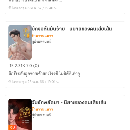
พี่ชายข้างบ้านที่ปากดีท่านหนึ่ง...
-
อัปเดตล่าสุด 6 ม.ค. 67 / 19:40 น.
นิยาย
ของ
คน
บักจอห์นมันร้าย - นิยายของคนเสียเส้น
เสีย
รักหวานแหวว
เส้น
ผู้ป่วยหลบหนี
บัก
15
2.31K
7
0 (0)
จอห์
ดีกรีระดับลูกชายเจ้าของโรงสี ไผสิสีดีเท่ากู
นมัน
อัปเดตล่าสุด 25 พ.ย. 66 / 19:01 น.
ร้าย
-
นิยาย
จับรักพยัคฆา - นิยายของคนเสียเส้น
ของ
รักหวานแหวว
คน
ผู้ป่วยหลบหนี
เสีย
เส้น
จบ