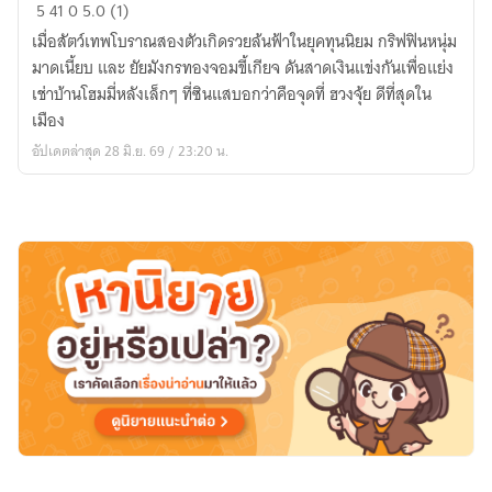
ศึก
5
41
0
5.0 (1)
แย่ง
เมื่อสัตว์เทพโบราณสองตัวเกิดรวยล้นฟ้าในยุคทุนนิยม กริฟฟินหนุ่ม
ฮ
มาดเนี้ยบ และ ยัยมังกรทองจอมขี้เกียจ ดันสาดเงินแข่งกันเพื่อแย่ง
วง
เช่าบ้านโฮมมี่หลังเล็กๆ ที่ซินแสบอกว่าคือจุดที่ ฮวงจุ้ย ดีที่สุดใน
จุ้ย
เมือง
รัง
อัปเดตล่าสุด 28 มิ.ย. 69 / 23:20 น.
ทอง
ของ
สอง
สัตว์
เทพ
พัน
ล้าน