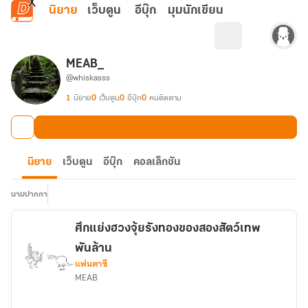
ข้ามไปยังเนื้อหาหลัก
นิยาย
เว็บตูน
อีบุ๊ก
มุมนักเขียน
MEAB_
@whiskasss
1
นิยาย
0
เว็บตูน
0
อีบุ๊ก
0
คนติดตาม
นิยาย
เว็บตูน
อีบุ๊ก
คอลเล็กชัน
นามปากกา
ศึกแย่งฮวงจุ้ยรังทองของสองสัตว์เทพ
พันล้าน
แฟนตาซี
MEAB