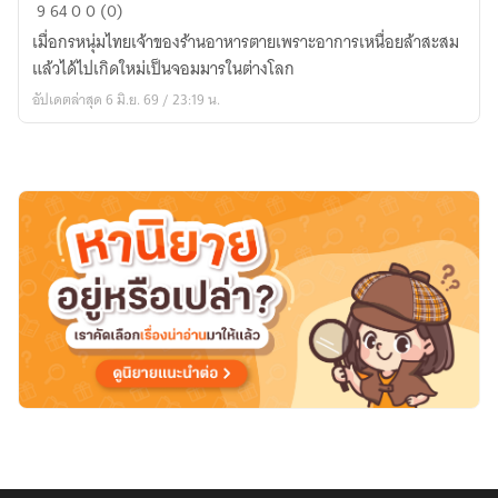
เกิด
9
64
0
0 (0)
ใหม่
เมื่อกรหนุ่มไทยเจ้าของร้านอาหารตายเพราะอาการเหนื่อยล้าสะสม
เป็น
แล้วได้ไปเกิดใหม่เป็นจอมมารในต่างโลก
จอม
อัปเดตล่าสุด 6 มิ.ย. 69 / 23:19 น.
มาร
อยาก
เปิด
ร้า
นอาร
หาร
ไทย
ใน
ต่าง
โลก