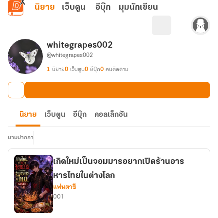
ข้ามไปยังเนื้อหาหลัก
นิยาย
เว็บตูน
อีบุ๊ก
มุมนักเขียน
whitegrapes002
@whitegrapes002
1
นิยาย
0
เว็บตูน
0
อีบุ๊ก
0
คนติดตาม
นิยาย
เว็บตูน
อีบุ๊ก
คอลเล็กชัน
นามปากกา
เกิดใหม่เป็นจอมมารอยากเปิดร้านอาร
หารไทยในต่างโลก
แฟนตาซี
001