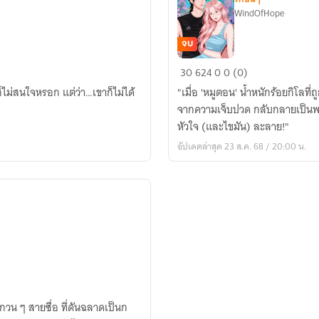
WindOfHope
จบ
หมู
30
624
0
0 (0)
ตอน
็ไม่สนใจหรอก แต่ว่า…เขาก็ไม่ได้
"เมื่อ 'หมูตอน' น้ำหนักร้อยกิโลที
อ้อน
จากความเจ็บปวด กลับกลายเป็นพบรั
รัก
หัวใจ (และไขมัน) ละลาย!"
อัปเดตล่าสุด 23 ส.ค. 68 / 20:00 น.
มกวน ๆ สายซื่อ ที่ดันฉลาดเป็นก