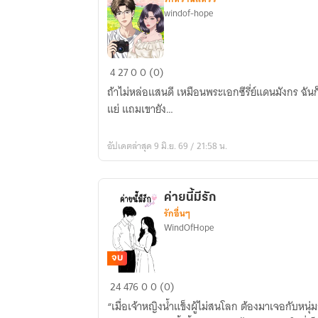
windof-hope
ทริป
4
27
0
0 (0)
เดียว
ถ้าไม่หล่อแสนดี เหมือนพระเอกซีรี่ย์แดนมังกร ฉันก
ก็
แย่ แถมเขายัง…
รัก
แล้ว
อัปเดตล่าสุด 9 มิ.ย. 69 / 21:58 น.
One
Trip
One
ค่ายนี้มีรัก
Love
รักอื่นๆ
WindOfHope
จบ
ค่าย
24
476
0
0 (0)
นี้
“เมื่อเจ้าหญิงน้ำแข็งผู้ไม่สนโลก ต้องมาเจอกับหนุ่
มี