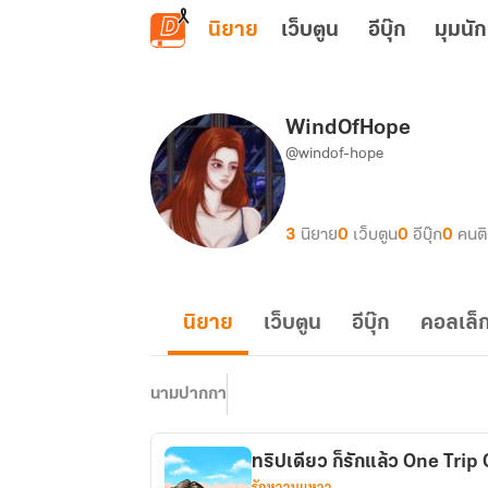
ข้ามไปยังเนื้อหาหลัก
นิยาย
เว็บตูน
อีบุ๊ก
มุมนัก
WindOfHope
@windof-hope
3
นิยาย
0
เว็บตูน
0
อีบุ๊ก
0
คนต
นิยาย
เว็บตูน
อีบุ๊ก
คอลเล็ก
นามปากกา
ทริปเดียว ก็รักแล้ว One Tri
รักหวานแหวว