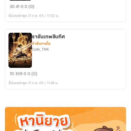
กล่อง
30
41
0
0 (0)
เก็บ
อัปเดตล่าสุด 31 ก.ค. 69 / 11:50 น.
ของ
หมื่น
โลก
ราชันเทพสิบทิศ
กำลังภายใน
Code_TNK
ราชัน
70
309
0
0 (0)
เทพ
อัปเดตล่าสุด 31 ก.ค. 69 / 11:48 น.
สิบ
ทิศ