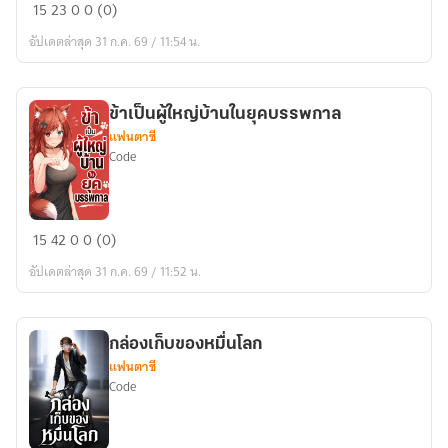
ผู้
15
23
0
0 (0)
ท่อง
อัปเดตล่าสุด 31 ก.ค. 69 / 11:54 น.
แดน
วิญญาณ
ข้าเป็นผู้ใหญ่บ้านในยุคบรรพกาล
แฟนตาซี
Code
ข้า
15
42
0
0 (0)
เป็น
อัปเดตล่าสุด 31 ก.ค. 69 / 11:52 น.
ผู้ใหญ่
บ้าน
ใน
กล่องเก็บของหมื่นโลก
ยุค
แฟนตาซี
บรรพ
Code
กาล