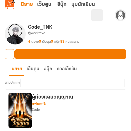
ข้ามไปยังเนื้อหาหลัก
นิยาย
เว็บตูน
อีบุ๊ก
มุมนักเขียน
Code_TNK
@wockrevo
4
นิยาย
0
เว็บตูน
0
อีบุ๊ก
83
คนติดตาม
นิยาย
เว็บตูน
อีบุ๊ก
คอลเล็กชัน
นามปากกา
ผู้ท่องแดนวิญญาณ
แฟนตาซี
Code