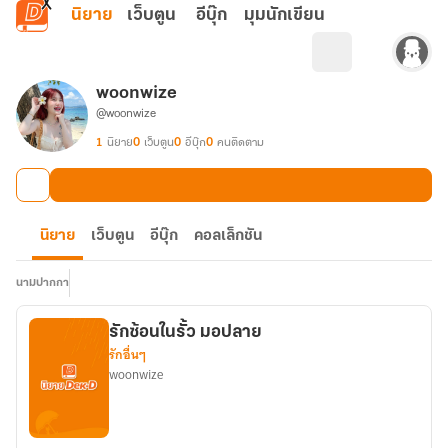
ข้ามไปยังเนื้อหาหลัก
นิยาย
เว็บตูน
อีบุ๊ก
มุมนักเขียน
woonwize
@woonwize
1
นิยาย
0
เว็บตูน
0
อีบุ๊ก
0
คนติดตาม
นิยาย
เว็บตูน
อีบุ๊ก
คอลเล็กชัน
นามปากกา
รักซ้อนในรั้ว มอปลาย
รักอื่นๆ
woonwize