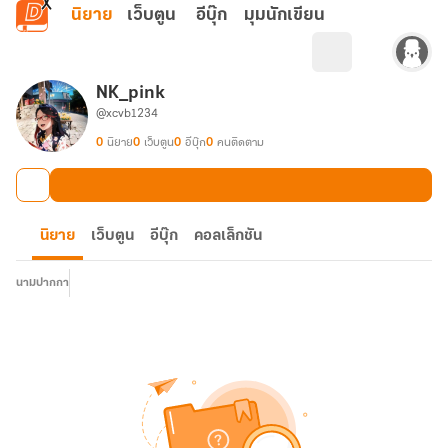
ข้ามไปยังเนื้อหาหลัก
นิยาย
เว็บตูน
อีบุ๊ก
มุมนักเขียน
NK_pink
@xcvb1234
0
นิยาย
0
เว็บตูน
0
อีบุ๊ก
0
คนติดตาม
นิยาย
เว็บตูน
อีบุ๊ก
คอลเล็กชัน
นามปากกา