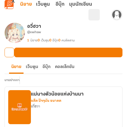
ข้ามไปยังเนื้อหาหลัก
นิยาย
เว็บตูน
อีบุ๊ก
มุมนักเขียน
อวี่ฮวา
@xwihaw
1
นิยาย
0
เว็บตูน
0
อีบุ๊ก
0
คนติดตาม
นิยาย
เว็บตูน
อีบุ๊ก
คอลเล็กชัน
นามปากกา
แม่นางตัวน้อยแห่งบ้านนา
อดีต ปัจจุบัน อนาคต
อวี่ฮวา