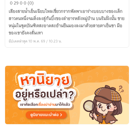
แม่
0
29
0
0 (0)
นาง
เสียงสายน้ำเย็นเฉียบไหลเชี่ยวกรากพัดพาเอาร่างบอบบางของเด็ก
ตัว
สาวคนหนึ่งจมดิ่งลงสู่ก้นบึ้งของลำธารหลังหมู่บ้าน บนริมฝั่งนั้น ชาย
น้อย
หนุ่มในชุดบัณฑิตสะอาดสะอ้านยืนมองลงมาด้วยสายตาเย็นชา มือ
แห่ง
ของเขายังคงสั่นเทา
บ้านนา
อัปเดตล่าสุด 10 พ.ค. 69 / 10:23 น.