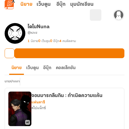
ข้ามไปยังเนื้อหาหลัก
นิยาย
เว็บตูน
อีบุ๊ก
มุมนักเขียน
ไดโนNuna
@xzvz
1
นิยาย
0
เว็บตูน
0
อีบุ๊ก
4
คนติดตาม
นิยาย
เว็บตูน
อีบุ๊ก
คอลเล็กชัน
นามปากกา
จอมมารกลืนกิน : กำเนิดความแค้น
แฟนตาซี
สไปแน็กซ์