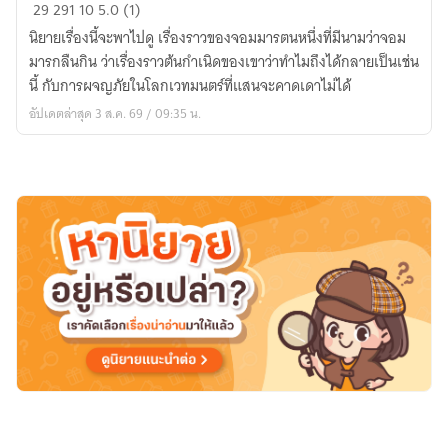
จอม
29
291
10
5.0 (1)
มาร
นิยายเรื่องนี้จะพาไปดู เรื่องราวของจอมมารตนหนึ่งที่มีนามว่าจอม
กลืน
มารกลืนกิน ว่าเรื่องราวต้นกำเนิดของเขาว่าทำไมถึงได้กลายเป็นเช่น
กิน
นี้ กับการผจญภัยในโลกเวทมนตร์ที่แสนจะคาดเดาไม่ได้
:
อัปเดตล่าสุด 3 ส.ค. 69 / 09:35 น.
กำเนิด
ความ
แค้น