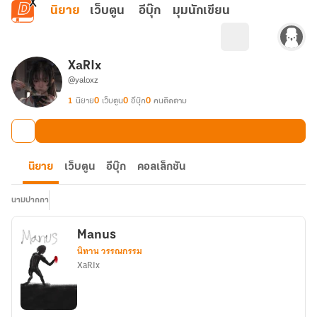
ข้ามไปยังเนื้อหาหลัก
นิยาย
เว็บตูน
อีบุ๊ก
มุมนักเขียน
XaRIx
@yaloxz
1
นิยาย
0
เว็บตูน
0
อีบุ๊ก
0
คนติดตาม
นิยาย
เว็บตูน
อีบุ๊ก
คอลเล็กชัน
นามปากกา
Manus
นิทาน วรรณกรรม
XaRIx