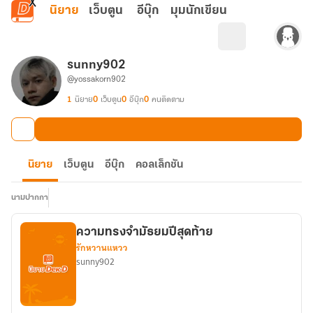
ข้ามไปยังเนื้อหาหลัก
นิยาย
เว็บตูน
อีบุ๊ก
มุมนักเขียน
sunny902
@yossakorn902
1
นิยาย
0
เว็บตูน
0
อีบุ๊ก
0
คนติดตาม
นิยาย
เว็บตูน
อีบุ๊ก
คอลเล็กชัน
นามปากกา
ความทรงจำมัธยมปีสุดท้าย
รักหวานแหวว
sunny902