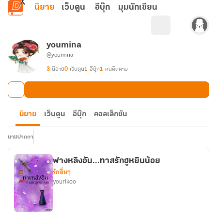
ข้ามไปยังเนื้อหาหลัก
นิยาย
เว็บตูน
อีบุ๊ก
มุมนักเขียน
youmina
@youmina
3
นิยาย
0
เว็บตูน
1
อีบุ๊ก
1
คนติดตาม
นิยาย
เว็บตูน
อีบุ๊ก
คอลเล็กชัน
นามปากกา
ฟางหลิงอัน...ทาสรักฮูหยินน้อย
รักอื่นๆ
yourikoo