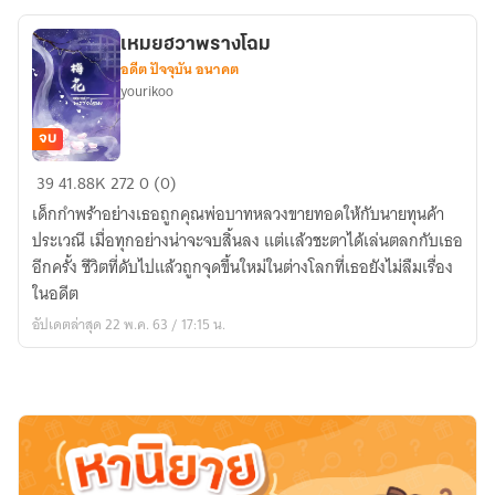
เหมยฮวาพรางโฉม
อดีต ปัจจุบัน อนาคต
yourikoo
จบ
เหม
39
41.88K
272
0 (0)
ยฮ
เด็กกำพร้าอย่างเธอถูกคุณพ่อบาทหลวงขายทอดให้กับนายทุนค้า
วา
ประเวณี เมื่อทุกอย่างน่าจะจบสิ้นลง แต่เเล้วชะตาได้เล่นตลกกับเธอ
พราง
อีกครั้ง ชีวิตที่ดับไปแล้วถูกจุดขึ้นใหม่ในต่างโลกที่เธอยังไม่ลืมเรื่อง
โฉม
ในอดีต
อัปเดตล่าสุด 22 พ.ค. 63 / 17:15 น.