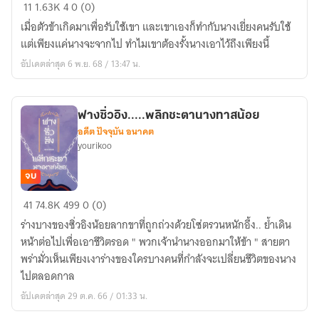
ฟาง
11
1.63K
4
0 (0)
หลิ
เมื่อตัวข้าเกิดมาเพื่อรับใช้เขา และเขาเองก็ทำกับนางเยี่ยงคนรับใช้
งอัน...ทาส
แต่เพียงแค่นางจะจากไป ทำไมเขาต้องรั้งนางเอาไว้ถึงเพียงนี้
รัก
อัปเดตล่าสุด 6 พ.ย. 68 / 13:47 น.
ฮู
หยิน
น้อย
ฟางซิ่วอิง.....พลิกชะตานางทาสน้อย
อดีต ปัจจุบัน อนาคต
yourikoo
จบ
ฟาง
41
74.8K
499
0 (0)
ซิ่
ร่างบางของซิ่วอิงน้อยลากขาที่ถูกถ่วงด้วยโซ่ตรวนหนักอึ้ง.. ย้ำเดิน
วอิง.....พลิก
หน้าต่อไปเพื่อเอาชีวิตรอด " พวกเจ้านำนางออกมาให้ข้า " สายตา
ชะตา
พร่ามั่วเห็นเพียงเงาร่างของใครบางคนที่กำลังจะเปลี่ยนชีวิตของนาง
นาง
ไปตลอดกาล
ทาส
อัปเดตล่าสุด 29 ต.ค. 66 / 01:33 น.
น้อย