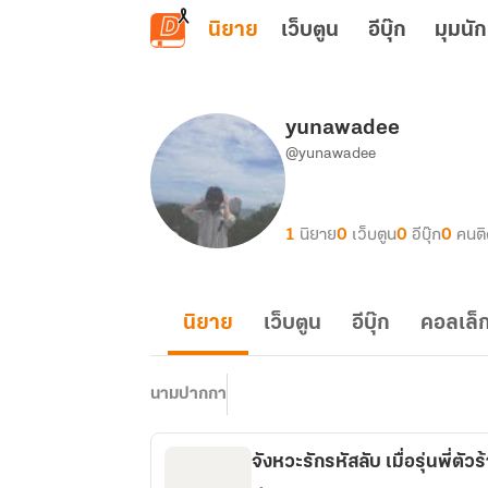
ข้ามไปยังเนื้อหาหลัก
นิยาย
เว็บตูน
อีบุ๊ก
มุมนัก
yunawadee
@yunawadee
1
นิยาย
0
เว็บตูน
0
อีบุ๊ก
0
คนต
นิยาย
เว็บตูน
อีบุ๊ก
คอลเล็ก
นามปากกา
จังหวะรักรหัสลับ เมื่อรุ่นพี่ต