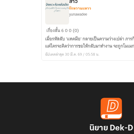
สาว
รักหวานแหวว
yunawadee
จังหวะ
เรื่องสั้น
6
0
0 (0)
รัก
เมื่อรหัสลับ 'แทคมือ' กลายเป็นความว่างเปล่า ภารกิจง
รหัส
แต่ใครจะคิดว่าการขอให้กลับมาทำงาน จะถูกโมเมก
ลับ
อัปเดตล่าสุด 30 มี.ค. 69 / 05:58 น.
เมื่อ
รุ่น
พี่
ตัว
ร้าย
อยาก
กลาย
เป็น
เจ้า
สาว
นิยาย Dek-D