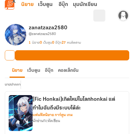
ข้ามไปยังเนื้อหาหลัก
นิยาย
เว็บตูน
อีบุ๊ก
มุมนักเขียน
zanatzaza2580
@zanatzaza2580
1
นิยาย
0
เว็บตูน
0
อีบุ๊ก
27
คนติดตาม
นิยาย
เว็บตูน
อีบุ๊ก
คอลเล็กชัน
นามปากกา
[Fic Honkai]เกิดใหม่ในโลกhonkai แต่
ทำไมฉันถึงมีระบบได้ล่ะ
แฟนฟิคนิยาย การ์ตูน เกม
นักอ่านficหัดเชียน