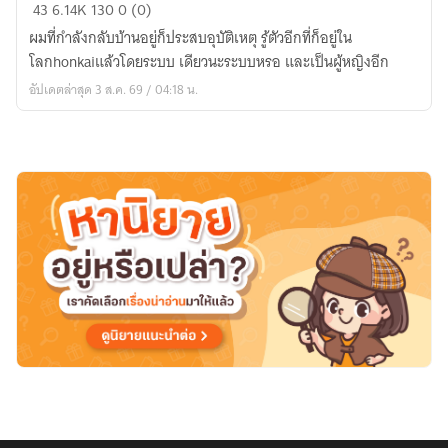
[Fic
43
6.14K
130
0 (0)
Honkai]เกิด
ผมที่กำลังกลับบ้านอยู่ก็ประสบอุบัติเหตุ รู้ตัวอีกที่ก็อยู่ใน
ใหม่
โลกhonkaiแล้วโดยระบบ เดียวนะระบบหรอ และเป็นผู้หญิงอีก
ใน
อัปเดตล่าสุด 3 ส.ค. 69 / 04:18 น.
โลกhonkai
แต่
ทำไม
ฉัน
ถึง
มี
ระบบ
ได้
ล่ะ