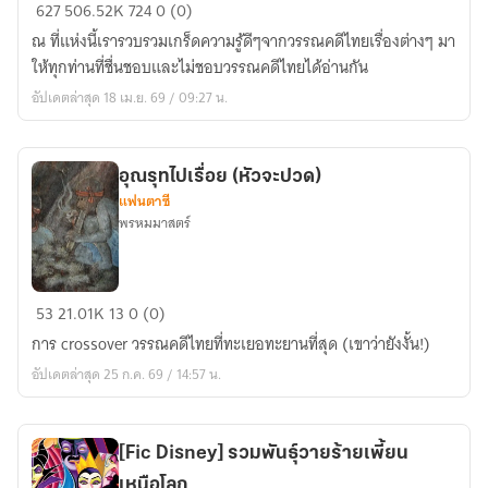
วรรณคดี
627
506.52K
724
0 (0)
สไตล์
ณ ที่แห่งนี้เรารวบรวมเกร็ดความรู้ดีๆจากวรรณคดีไทยเรื่องต่างๆ มา
เกรียน
ให้ทุกท่านที่ชื่นชอบและไม่ชอบวรรณคดีไทยได้อ่านกัน
อัปเดตล่าสุด 18 เม.ย. 69 / 09:27 น.
อุณรุทไปเรื่อย (หัวจะปวด)
แฟนตาซี
พรหมมาสตร์
อุ
53
21.01K
13
0 (0)
ณ
การ crossover วรรณคดีไทยที่ทะเยอทะยานที่สุด (เขาว่ายังงั้น!)
รุ
อัปเดตล่าสุด 25 ก.ค. 69 / 14:57 น.
ท
ไป
เรื่อย
[Fic Disney] รวมพันธุ์วายร้ายเพี้ยน
(หัว
เหนือโลก