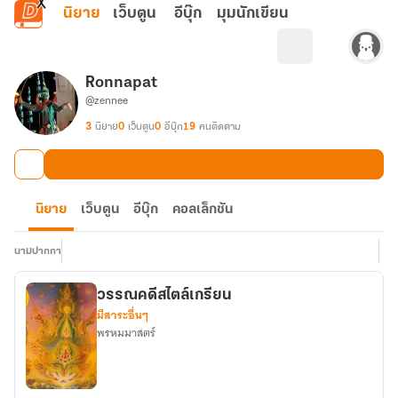
ข้ามไปยังเนื้อหาหลัก
นิยาย
เว็บตูน
อีบุ๊ก
มุมนักเขียน
Ronnapat
@zennee
3
นิยาย
0
เว็บตูน
0
อีบุ๊ก
19
คนติดตาม
นิยาย
เว็บตูน
อีบุ๊ก
คอลเล็กชัน
นามปากกา
วรรณคดีสไตล์เกรียน
มีสาระอื่นๆ
พรหมมาสตร์