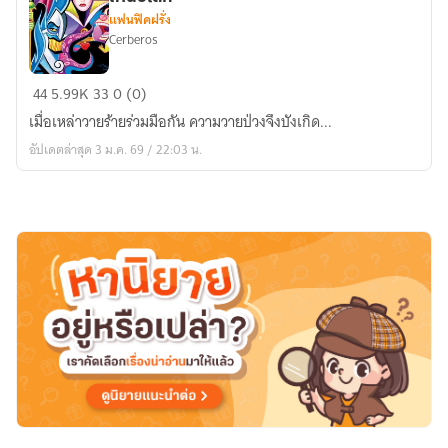
จะ
แฟนฟิคฝรั่ง
ปวด)
Cerberos
[Fic
44
5.99K
33
0 (0)
Disney]
เมื่อเหล่าวายร้ายร่วมมือกัน ความวายป่วงจึงบังเกิด...
รวม
อัปเดตล่าสุด 3 ม.ค. 69 / 22:03 น.
พันธุ์
วาย
ร้าย
เพี้ยน
เหนือ
โลก