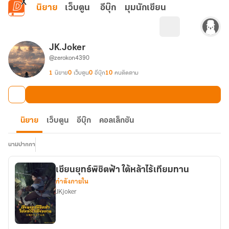
ข้ามไปยังเนื้อหาหลัก
นิยาย
เว็บตูน
อีบุ๊ก
มุมนักเขียน
JK.Joker
@zerokon4390
1
นิยาย
0
เว็บตูน
0
อีบุ๊ก
10
คนติดตาม
นิยาย
เว็บตูน
อีบุ๊ก
คอลเล็กชัน
นามปากกา
เซียนยุทธ์พิชิตฟ้า ใต้หล้าไร้เทียมทาน
กำลังภายใน
JKjoker