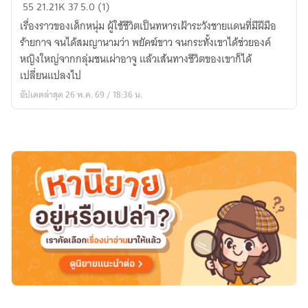
เซียน
55
21.21K
37
5.0 (1)
ยุทธ์
เรื่องราวของเด็กหนุ่ม ผู้ใช้ชีวิตเป็นทหารเฝ้าระวังชายแดนที่มีฝีมือ
พิชิต
ร้ายกาจ จนได้สมญานามว่า พยัคฆ์ขาว จนกระทั้งเขาได้ช่วยองค์
ฟ้า
หญิงใหญ่จากกลุ่มชนเผ่าอาจู แล้วเส้นทางชีวิตของเขาก็ได้
ใต้
เปลี่ยนแปลงไป
หล้า
อัปเดตล่าสุด 26 พ.ค. 69 / 18:36 น.
ไร้
เทียม
ทาน