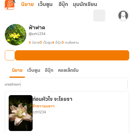
ข้ามไปยังเนื้อหาหลัก
นิยาย
เว็บตูน
อีบุ๊ก
มุมนักเขียน
ฟ้าฟาด
@zzh1234
5
นิยาย
0
เว็บตูน
4
อีบุ๊ก
3
คนติดตาม
นิยาย
เว็บตูน
อีบุ๊ก
คอลเล็กชัน
นามปากกา
ก่อนหัวใจ จะโรยรา
รักหวานแหวว
zzh1234