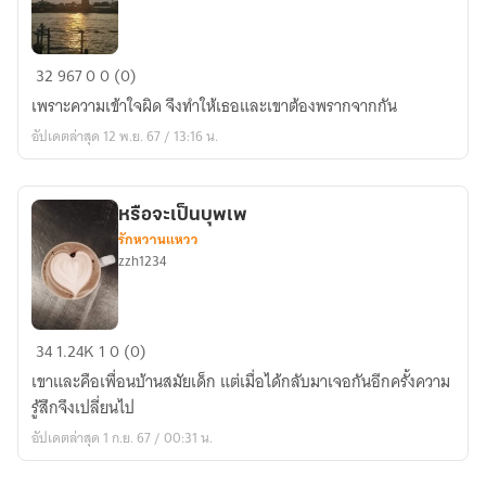
เสน่หา
32
967
0
0 (0)
ไม่
เพราะความเข้าใจผิด จึงทำให้เธอและเขาต้องพรากจากกัน
สิ้น
อัปเดตล่าสุด 12 พ.ย. 67 / 13:16 น.
หรือจะเป็นบุพเพ
รักหวานแหวว
zzh1234
หรือ
34
1.24K
1
0 (0)
จะ
เขาและคือเพื่อนบ้านสมัยเด็ก แต่เมื่อได้กลับมาเจอกันอีกครั้งความ
เป็น
รู้สึกจึงเปลี่ยนไป
บุพ
อัปเดตล่าสุด 1 ก.ย. 67 / 00:31 น.
เพ