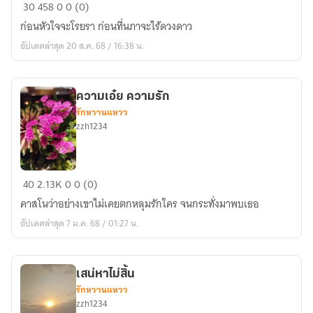
ก่อน
30
458
0
0 (0)
หัวใจ
ก่อนหัวใจจะโรยรา ก่อนที่นภาจะไร้ดวงดาว
จะ
อัปเดตล่าสุด 20 ส.ค. 68 / 16:38 น.
โรยรา
ความเอ๋ย ความรัก
รักหวานแหวว
zzh1234
ความ
40
2.13K
0
0 (0)
เอ๋ย
คาสโนว่าอย่างเขาไม่เคยตกหลุมรักใคร จนกระทั่งมาพบเธอ
ความ
อัปเดตล่าสุด 7 ม.ค. 68 / 01:27 น.
รัก
เสน่หาไม่สิ้น
รักหวานแหวว
zzh1234