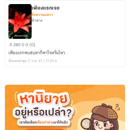
เพียงแรกเจอ
รักหวานแหวว
ฟ้าฟาด
เพียง
0
280
0
0 (0)
แรก
เพียงแรกพบสบตาก็พาใจหวั่นไหว
เจอ
อัปเดตล่าสุด 17 ก.ค. 67 / 11:29 น.