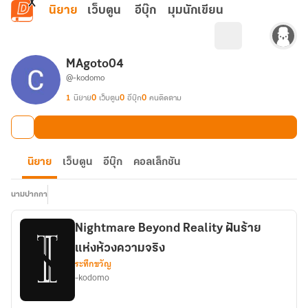
ข้ามไปยังเนื้อหาหลัก
นิยาย
เว็บตูน
อีบุ๊ก
มุมนักเขียน
MAgoto04
@-kodomo
1
นิยาย
0
เว็บตูน
0
อีบุ๊ก
0
คนติดตาม
นิยาย
เว็บตูน
อีบุ๊ก
คอลเล็กชัน
นามปากกา
Nightmare Beyond Reality ฝันร้าย
แห่งห้วงความจริง
ระทึกขวัญ
-kodomo