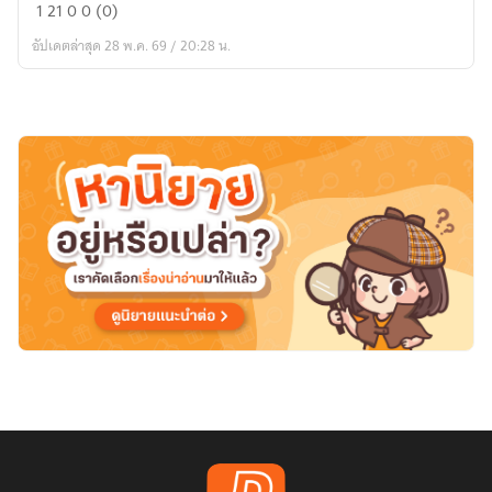
Nightmare
1
21
0
0 (0)
Beyond
อัปเดตล่าสุด 28 พ.ค. 69 / 20:28 น.
Reality
ฝัน
ร้าย
แห่ง
ห้วง
ความ
จริง